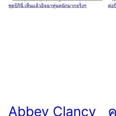
Abbey Clancy
ค