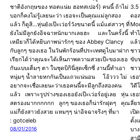
ชาติอังกฤษของ ทอตแน่ม ฮอทสเปอร์) คนนี้ ถ้าไม่
3.5
บอกก็คงไม่รู้เลยนะว่า เธอจะเป็นคุณแม่ลูกสอง
ดอล
แล้ว ก็ดูสิ…หุ่นยังเป๊ะเว่อร์วังขนาดนี้ แม้แต่สาวๆ ที่
Moo
ยังไม่มีลูกยังอิจฉาหนักมากเลยฮะ และในครั้งนี้
ทำไ
เหมียวก็ได้หยิบภาพน่ารักๆ ของ Abbey Clancy
แล้
กับลูกๆ ของเธอ ในวันพักร้อนที่ประเทศดูไบมาฝาก
ชาว
เรียกได้ว่าคุณจะได้เห็นภาพความสวยเป๊ะของเธอ
ขับ
กันแบบเต็มๆ ตา ในชุดบิกินี่สุดเซ็กซี่ งานนี้ทำเอา
ชาว
หนุ่มๆ น้ำลายหกกันเป็นแถวแน่นอน โอ้ววว ไม่
เธอ
อยากจะเชื่อเลยนะว่าเธอคนนี้จะมีลูกถึงสองคน
วิด
แล้ว เพราะรูปร่างของเธอยังเป๊ะเว่อร์อยู่เลย หุ่น
เธอ
สตรองมากกกกกก ลูกๆ ของเธอก็น่ารักฝุดๆ คุณ
ลี่
แม่ก็ยังสาวยังสวย แหมๆๆ น่าอิจฉาจริงๆ ที่มา
เปิ
: gotceleb
ตั้
08/01/2016
บาง
สาม