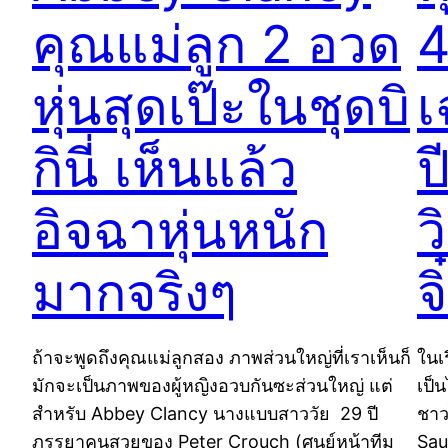
คุณแม่ลูก 2 อวด
4
หุ่นสุดเป๊ะในชุดบิ
เ
กินี่ เห็นแล้ว
ป
อิจฉาหุ่นหนัก
ว
มากจริงๆ
จ
ถ้าจะพูดถึงคุณแม่ลูกสอง ภาพส่วนใหญ่ที่เราเห็นก็
ในเร
มักจะเป็นภาพของผู้หญิงอวบกันซะส่วนใหญ่ แต่
เป็น
สำหรับ Abbey Clancy นางแบบสาววัย 29 ปี
ชาว
ภรรยาคนสวยของ Peter Crouch (ศูนย์หน้าทีม
Sau