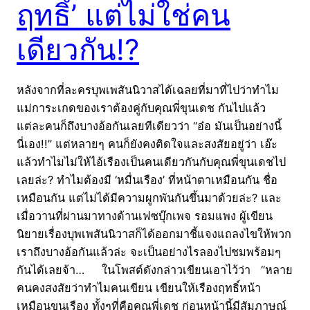
ฤทธิ์’ แต่ไม่ใช่คน
เดียวกัน!?
หลังจากที่ละครบุพเพสันนิวาสได้เฉลยที่มาที่ไปว่าทำไม
แม่การะเกดของเราต้องคู่กับคุณพี่ขุนเดช กันไปแล้ว
แต่ละคนก็ถึงบางอ้อกันเลยทีเดียวว่า “อ๋อ มันเป็นอย่างนี้
นี่เอง!!” แต่หลายๆ คนก็ยังคงติดใจและสงสัยอยู่ว่า เอ๊ะ
แล้วทำไมไม่ให้ไอ้เรืองเป็นคนเดียวกันกับคุณพี่ขุนเดชไป
เลยล่ะ? ทำไมต้องมี ‘หมื่นเรือง’ ที่หน้าตาเหมือนกัน ชื่อ
เหมือนกัน แต่ไม่ได้มีความผูกพันกันขึ้นมาด้วยล่ะ? และ
เมื่อวานที่ผ่านมาทางด้านเฟซบุ๊กเพจ รอมแพง ผู้เขียน
นิยายเรื่องบุพเพสันนิวาสก็ได้ออกมาชี้แจงแถลงไขให้พวก
เราถึงบางอ้อกันแล้วล่ะ จะเป็นอย่างไรลองไปชมพร้อมๆ
กันได้เลยจ้า… ในโพสต์ดังกล่าวเขียนเอาไว้ว่า “หลาย
คนคงสงสัยว่าทำไมคนเขียน เขียนให้เรืองฤทธิ์หน้า
เหมือนขุนเรือง ทั้งๆที่คือคุณพี่เดช ก่อนหน้านี้มีสัมภาษณ์