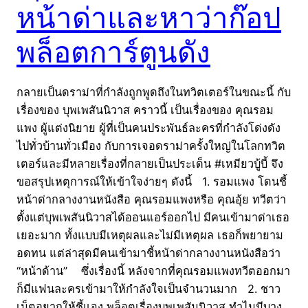
หน้าด่าและหาว่าก๊อป
พล็อตการ์ตูนดัง
กลายเป็นดราม่าที่กำลังถูกพูดถึงในทวิตเตอร์ในขณะนี้ กับ
เรื่องของ บุพเพสันนิวาส คราวนี้ เป็นเรื่องของ คุณรอม
แพง ผู้แต่งนิยาย ผู้ที่เป็นคนประพันธ์ละครที่กำลังโด่งดัง
ไปทั่วบ้านทั่วเมือง กับการเจอดราม่าครั้งใหญ่ในโลกทวิต
เตอร์และมีหลายเรื่องที่กลายเป็นประเด็น #เหมียวบู้บี้ จึง
ขอสรุปเหตุการณ์ให้เข้าใจง่ายๆ ดังนี้ 1. รอมแพง โดนชี้
หน้าด่ากลางงานหนังสือ คุณรอมแพงหรือ คุณอุ้ย ทวีตว่า
ตั้งแต่บุพเพสันนิวาสได้ออนแอร์ออกไป มีคนเข้ามาด่าเธอ
เยอะมาก ทั้งแบบมีเหตุผลและไม่มีเหตุผล เธอก็พยายาม
อดทน แต่ล่าสุดมีคนเข้ามาชี้หน้าด่ากลางงานหนังสือว่า
“หน้าด้าน” ซึ่งเรื่องนี้ หลังจากที่คุณรอมแพงทวีตออกมา
ก็มีแฟนละครเข้ามาให้กำลังใจเป็นจำนวนมาก 2. ชาว
เน็ตอยากให้ชี้แจง พล็อตเรื่องบุพเพสันนิวาส ทำไมมีบาง