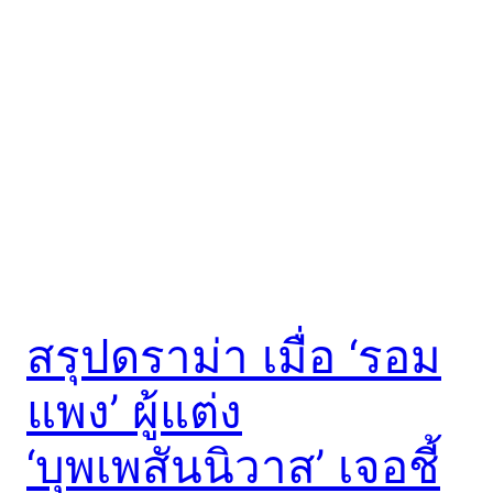
สรุปดราม่า เมื่อ ‘รอม
แพง’ ผู้แต่ง
‘บุพเพสันนิวาส’ เจอชี้