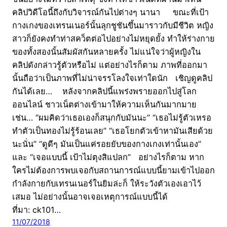
คลิปวิดีโอนี้ถึงกับวิจารณ์กันไปต่างๆ นานา ขณะที่เป้า
กางเกงของเทรนเนอร์นั้นลุกชูชันขึ้นมาราวกับมีชีวิต หญิง
สาวก็ยังคงทำท่าสคว็ตต่อไปอย่างไม่หยุดยั้ง ทำให้ร่างกาย
ของทั้งสองนั้นสัมผัสกันหลายครั้ง ไม่แน่ใจว่าผู้หญิงใน
คลิปดังกล่าวรู้ตัวหรือไม่ แต่อย่างไรก็ตาม ภาพที่ออกมา
นั้นถือว่าเป็นภาพที่ไม่น่าจรรโลงใจเท่าใดนัก เชิญดูคลิป
กันได้เลย… หลังจากคลิปนี้แพร่งพรายออกไปสู่โลก
ออนไลน์ ชาวเน็ตต่างเข้ามาให้ความเห็นกันมากมาย
เช่น… “ผมคิดว่าเธอเองก็สนุกกับมันนะ” “เธอไม่รู้ตัวเหรอ
ทำตัวเป็นทองไม่รู้ร้อนเลย” “เธอโยกตัวเข้าหามันเสียด้วย
นะนั่น” “ดูดีๆ มันเป็นแค่รอยยับของกางเกงเท่านั้นเอง”
และ “เจอแบบนี้ เป้าไม่ตุงสิแปลก” อย่างไรก็ตาม หาก
ใครไม่ต้องการพบเจอกับสถานการณ์แบบนี้ยามเข้าไปออก
กำลังกายกับเทรนเนอร์ในยิมล่ะก็ ให้ระวังตัวเองเอาไว้
เสมอ ไม่อย่างนั้นอาจเจอเหตุการณ์แบบนี้ได้
ที่มา: ck101…
11/07/2018