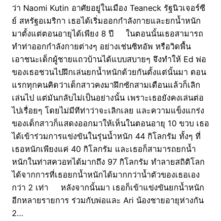
ว่า Naomi Kutin อาศัยอยู่ในเมือง Teaneck รัฐนิวเจอร์ซี
ย์ สหรัฐอเมริกา เธอได้เริ่มออกกำลังกายและยกน้ำหนัก
มาตั้งแต่ตอนอายุได้เพียง 8 ปี ในตอนนั้นเธอสามารถ
ทำท่าออกกำลังกายต่างๆ อย่างเช่นซิทอัพ หรือวิดพื้น
เอาชนะเด็กผู้ชายแถวบ้านได้แบบสบายๆ จึงทำให้ Ed พ่อ
ของเธอชวนไปฝึกเล่นยกน้ำหนักด้วยกันตั้งแต่นั้นมา ตอน
แรกทุกคนคิดว่าเด็กสาวคงมาฝึกซักสามเดือนแล้วก็เลิก
เล่นไป แต่มันกลับไม่เป็นอย่างนั้น เพราะเธอยังคงเล่นต่อ
ไปเรื่อยๆ โดยไม่มีทีท่าว่าจะเลิกเลย และความแข็งแกร่ง
ของเด็กสาวก็แสดงออกมาให้เห็นในตอนอายุ 10 ขวบ เธอ
ได้เข้าร่วมการแข่งขันในรุ่นน้ำหนัก 44 กิโลกรัม ทั้งๆ ที่
เธอหนักเพียงแค่ 40 กิโลกรัม และเธอก็สามารถยกน้ำ
หนักในท่าสควอทได้มากถึง 97 กิโลกรัม ทำลายสถิติโลก
ได้จากการที่เธอยกน้ำหนักได้มากกว่าน้ำตัวของเธอเอง
กว่า 2 เท่า หลังจากนั้นมา เธอก็เข้าแข่งขันยกน้ำหนัก
อีกหลายรายการ ร่วมกับพ่อและ Ari น้องชายอายุห่างกัน
2…