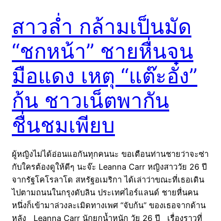
สาวล่ำ กล้ามเป็นมัด
“ชกหน้า” ชายหื่นจน
มือแดง เหตุ “แต๊ะอั๋ง”
ก้น ชาวเน็ตพากัน
ชื่นชมเพียบ
ผู้หญิงไม่ได้อ่อนแอกันทุกคนนะ ขอเตือนท่านชายว่าจะซ่า
กับใครต้องดูให้ดีๆ นะจ๊ะ Leanna Carr หญิงสาววัย 26 ปี
จากรัฐโคโรลาโด สหรัฐอเมริกา ได้เล่าว่าขณะที่เธอเดิน
ไปตามถนนในกรุงดับลิน ประเทศไอร์แลนด์ ชายหื่นคน
หนึ่งก็เข้ามาล่วงละเมิดทางเพศ “จับก้น” ของเธอจากด้าน
หลัง Leanna Carr นักยกน้ำหนัก วัย 26 ปี เรื่องราวที่