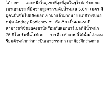
ได้ง่ายๆ และหนึ่งในภูเขาที่สูงที่สุดในยุโรปอย่างยอด
เขาเอลบรุส ที่มีความสูงจากระดับน้ำทะเล 5,641 เมตร มี
ผู้คนปีนขึ้นไปพิชิตยอดเขามาแล้วมากมาย แต่สำหรับพ่อ
หนุ่ม Andrey Rodichev ชาวรัสเซีย เป็นคนแรกที่
สามารถพิชิตยอดเขานี้พร้อมกับแบกบาร์เบลที่มีน้ำหนัก
75 กิโลกรัมขึ้นไปด้วย การที่จะทำแบบนี้ได้นั้นก็ต้องเต
รียมตัวหนักกว่าการปีนเขาธรรมดา เขาต้องฝึกร่างกาย
เป็นประจำ 2 ครั้งต่อวัน นั่นก็คือการวิ่งในตอนเช้า และยก
น้ำหนักในตอนเย็นในทุกๆ วัน โดยที่การกระทำในครั้ง
นี้นั้น เขาหวังว่าจะสามารถดึงดูดความสนใจของนักกีฬา
ยกน้ำหนักคนอื่นๆ จากบ้านเกิดของเขาให้มาร่วมท้าทาย
แบบนี้ด้วย และแล้วในที่สุดเขาก็ทำได้สำเร็จ บาร์ที่
แบกขึ้นไปด้วยก็ถูกติดตั้งเอาไว้เป็นอนุสรณ์เพื่อเป็นที่ระลึก
ในความสำเร็จสุดท้าทายนี้ และตลอดการเดินทางขึ้นไป
บนยอดเขานั้นก็ถูกถ่ายทำเก็บเอาไว้เป็นสารคดีด้วย ที่มา
: thechive
28/09/2015