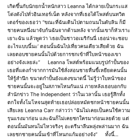
เกิดขึ้นกับนักยกน้ำหนักสาว Leanna ได้กลายเป็นกระแส
โด่งดังไปทั่วอินเทอร์เน็ต หลังจากที่เธอได้โพสต์บนทวิต
เตอร์ของเธอว่า “ขณะที่ฉันเดินไปตามถนนในดับลิน ก็มี
ชายคนหนึ่งมาจับก้นฉันจากด้านหลัง จากนั้นเขาก็หัวเราะ
เยาะฉัน แล้วพูดว่า ‘เธอเป็นชาวอเมริกันนี่ เธอน่าจะชอบ
อะไรแบบนี้นะ’ ตอนนั้นฉันไปเที่ยวคนเดียวเสียด้วย ฉัน
เลยตอบชายคนนั้นไปด้วยการชกเข้าที่ใบหน้าของเขา
อย่างจังเลยล่ะ” Leanna โพสต์พร้อมแนบรูปกำปั้นของ
เธอที่แดงก่ำจากการมันใช้สั่งสอนชายหื่นขี้เหยียดคนนั้น
ให้รู้สำนึก ขนาดกำปั้นยังแดงขนาดนี้ ไม่รู้ว่าใบหน้าของ
ชายคนนั้นจะอยู่ในสภาพไหนกันแน่ ภายหลังเธอบอกกับ
สำนักข่าว The Independent ว่าในเวลานั้น เธอรู้สึกทั้ง
ตกใจทั้งโมโหจนสุดท้ายเธอปล่อยหมัดชกหน้าชายคนนั้น
เสียเลย Leanna Carr กล่าวว่า “ฉันไม่เคยเป็นคนใช้ความ
รุนแรงมาก่อน และฉันก็ไม่เคยชกใครมาก่อนเลยด้วย แต่
ตอนนั้นมันทนไม่ไหวจริงๆ อะดรีนาลีนพลุ่งพล่านมาก ฉัน
เลยชกชายคนนั้นเข้าที่โหนกแก้มอย่างจัง” ทั้งนี้…