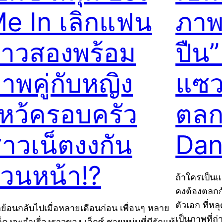
e In เลิกแฟน
ภาพ 
าวสองพร้อม
ปืน”
าพคู่กับหญิง
แซว
หว้ครอบครัว
ตลก
าวเน็ตงงกัน
Dan
้วนหน้า!?
ถ้าใครเป็นแ
คงต้องตลกกั
ตัวเอก ที่
ย้อนกลับไปเมื่อหลายเดือนก่อน เพื่อนๆ หลาย
เป็นภาพที่
็คงจะจำเรื่องราวของ เอ็กซ์ ชายหนุ่มที่มีรักแท้