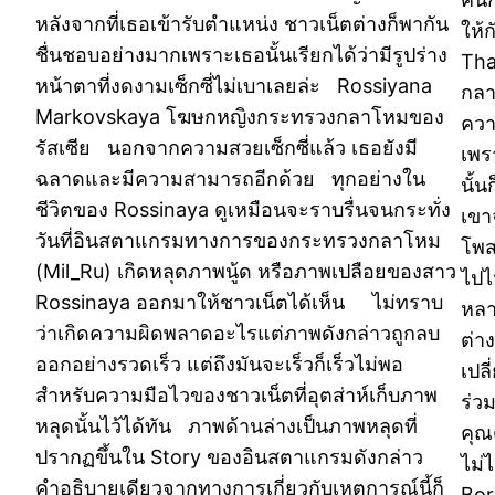
หลังจากที่เธอเข้ารับตำแหน่ง ชาวเน็ตต่างก็พากัน
ให้
ชื่นชอบอย่างมากเพราะเธอนั้นเรียกได้ว่ามีรูปร่าง
Tha
หน้าตาที่งดงามเซ็กซี่ไม่เบาเลยล่ะ Rossiyana
กลา
Markovskaya โฆษกหญิงกระทรวงกลาโหมของ
ควา
รัสเซีย นอกจากความสวยเซ็กซี่แล้ว เธอยังมี
เพร
ฉลาดและมีความสามารถอีกด้วย ทุกอย่างใน
นั้
ชีวิตของ Rossinaya ดูเหมือนจะราบรื่นจนกระทั่ง
เขา
วันที่อินสตาแกรมทางการของกระทรวงกลาโหม
โพส
(Mil_Ru) เกิดหลุดภาพนู้ด หรือภาพเปลือยของสาว
ไปไ
Rossinaya ออกมาให้ชาวเน็ตได้เห็น ไม่ทราบ
หลา
ว่าเกิดความผิดพลาดอะไรแต่ภาพดังกล่าวถูกลบ
ต่า
ออกอย่างรวดเร็ว แต่ถึงมันจะเร็วก็เร็วไม่พอ
เปลี
สำหรับความมือไวของชาวเน็ตที่อุตส่าห์เก็บภาพ
ร่ว
หลุดนั้นไว้ได้ทัน ภาพด้านล่างเป็นภาพหลุดที่
คุณ
ปรากฏขึ้นใน Story ของอินสตาแกรมดังกล่าว
ไม่
คำอธิบายเดียวจากทางการเกี่ยวกับเหตุการณ์นี้ก็
Bor