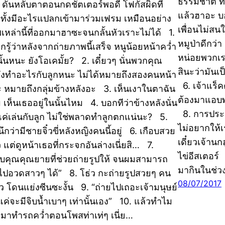
ธรรมชาติ ที่
น ดันหลับตาตอนกดชัตเตอร์พอดี โฟกัสผิดที่
แล้วฮาอะ บอ
ทั้งมีอะไรแปลกเข้ามาร่วมเฟรม เหมือนอย่าง
เพื่อนไม่สนใ
เหล่านี้ที่ออกมาฮาซะจนกลั้นหัวเราะไม่ได้ 1.
หมูป่าดีกว่
กรู้ว่าหลังจากถ่ายภาพนี้เสร็จ หนูน้อยหน้าคว่ำ
หน่อยพวกเรา
ั้นหนะ ยังโอเคมั้ย? 2. เดี๋ยวๆ นั่นพวกคุณ
สินะว่ามันเ
ังทำอะไรกับลูกหนะ ไม่ได้หมายถึงสองคนหน้า
6. เจ้าแร็
นะ หมายถึงกลุ่มข้างหลังอะ 3. เห็นเงาในตาฉัน
ต้องมาแอบพล
 เห็นเธออยู่ในนั้นไหม 4. บอกทีว่าข้างหลังนั่น
8. การประชุ
แค่เล่นกับลูก ไม่ใช่พลาดทำลูกตกแน่นะ? 5.
ไม่อยากให้เ
 นึกว่ามีชายจิ๋วขี่หลังหญิงคนนี้อยู่ 6. เกือบสวย
เดี๋ยวเจ้าน
ว แต่ดูหน้าเธอที่กระจกอันล่างเนี่ยสิ… 7.
ไข่อีสเตอร์
บคุณคุณยายที่ช่วยถ่ายรูปให้ จนผมสามารถ
มากินในช่ว
ไปอวดสาวๆ ได้” 8. โธ่ว กะถ่ายรูปสวยๆ คน
08/07/2017
ยว โดนแย่งซีนซะงั้น 9. “ถ่ายไปเถอะเจ้ามนุษย์
แค่จะมีจิบน้ำเบาๆ เท่านั้นเอง” 10. แล้วทำไม
งมาทำรถคว่ำตอนโพสท่าเท่ๆ เนี่ย…