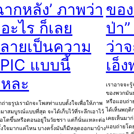
ฉากหลัง’ ภาพว่า
ของเ
ีอะไร ก็เลย
ป่า”
ลายเป็นความ
ว่าจ
PIC แบบนี้
เอ็ง
แหละ
เราอาจจะรู้
ของพวกมัน
หรือแอบถ่าย
าถ่ายรูปเรามักจะโพสท่าแบบตั้งใจเพื่อให้ภาพ
ได้เห็นพฤต
มาสมบูรณ์แบบที่สุด จะได้เก็บไว้ที่ระลึกเอาไว้
เคยเห็นมาก่อ
มื่อโตขึ้นหรือตอนอยู่ในวัยชรา แต่ก็นั่นแหละต่อ
แอบถ่ายโดย
ตั้งใจมากแค่ไหน บางครั้งมันก็มีหลุดออกมาบ้าง