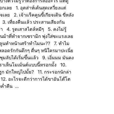
บางตัวไม่รู้ว่าต้องการสื่ออะไร แต่ดู
กเลย 1. อุตส่าห์เต้นสุดเหวี่ยงแต่
จเลย 2. เจ้าแร็คคูนขี้เกียจเดิน ขี่หลัง
า 3. เที่ยงคืนแล้ว ประสานเสียงกัน
 4. รูดเสาสไตล์หมีๆ 5. คงไม่รู้
ป็นม้าที่ทำจากเซรามิก พุ่งใส่ซะแรงเลย
คคูนทำหน้าเศร้าทำไมนะ?? 7. ทำไม
อดรักกันดึกๆ ดื่นๆ หนีใครมาปะเนี่ย
มลับได้เริ่มขึ้นแล้ว 9. เอิ่มมม มันคง
ราเห็นโมเม้นต์แบบนี้หรอกมั้ง 10.
กฮูก มักใหญ่ไปมั้ย? 11. กระรอกนักล่า
 12. อะไรจะดีกว่าการได้ขาอันโต๊โต
งค่ำคืน …