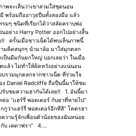
าพจะเห็นว่าเขาสวมใส่ชุดนอน
มี พร้อมถืออาวุธปืนทั้งสองมือ แล้ว
ทรมๆ ชนิดที่เรียกได้ว่าสลัดคราบพ่อ
่นอย่าง Harry Potter ออกไปอย่างสิ้น
!! ครั้นเมื่อชาวเน็ตได้พบเห็นภาพนี้
ความคิดสนุกๆ นำมาล้อ มาใส่มุกตลก
ป็นมีมกันยกใหญ่ บอกเลยว่า ในเมื่อ
็ตแล้ว ไม่ทำให้ผิดหวังอย่างแน่นอน
งรวบรวมมุกตลกจากชาวเน็ต ที่ร่วมใจ
ง Daniel Radcliffe ถือปืนนี้มาให้ชม
ไปรับชมความฮากันได้เลย!! 1. อันนี้มา
่อ “แฮร์รี่ พอตเตอร์ กับยาที่หายไป”
กกูว่าแฮร์รี่ พอตเตอร์อีกทีสิ” โคตรฮา
วามรู้จักเพื่อนตัวน้อยของฉันหน่อย
า กับ เคดาฟรา” 4.…