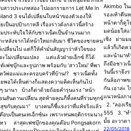
Akimbo ในภ
กับสาวประเภทสอง ไปออกรายการ Let Me In
รองเท้าตีนห
iland 3 จนได้เปลี่ยนใบหน้าของตัวเองให้
หน้าตาก็ดูโ
ยเป็นอปป้าเกาหลี เรื่องราวดังกล่าวนี้สร้าง
มดน้อยใส่แว
มประทับใจให้กับชาวเน็ตเป็นจำนวนมาก
เชิง ผ่ามมม
าะหลังจากได้หน้าใหม่กลับมา ชีวิตของชายคน
แล้วก็เกิด
นก็เปลี่ยนไป แต่ก็ให้คำมั่นสัญญาว่าหัวใจของ
และนำมาทำเ
จะไม่เปลี่ยนแปลง แต่แล้วฝ่ายเอ็กซ์ ก็ได้
ถึงมือชาวเน
ต์เฟซบุ๊กและรูปภาพ พร้อมกับ ‘สาวใหม่’ ที่พา
วันนี้เราจึ
หว้พ่อแม่และครอบครัวที่บ้าน!? ชาวเน็ตทั้ง
กันล้อภาพขอ
ยพอได้เห็นต่างก็แสดงความคิดเห็นกันไป
กัน เอาล่ะ 
งๆ นานา บ้างก็ด่าด้วยถ้อยคำรุนแรง “หน้า
แนวหนังภาคต
่ยนสันดานเปลี่ยน สุดท้ายคุณก็ทิ้งคนที่ร่วมทุกข์
2. “ลองเรีย
มสุขกับคุณมา” บางคนก็ชี้แจงว่าที่แท้จริงแล้ว
555 3. “ทำค
ต๊อบเป็นคนเทเอ็กซ์นะ เพราะทนพฤติกรรมนาง
มั้ย อะวาด
ไหว ล่าสุดเฟซบุ๊กของคุณต๊อบ Pongsakorn
22/05/2018
janla ก็ออกมาเปิดเผยว่าเลิกกันแล้วจริงๆ แต่