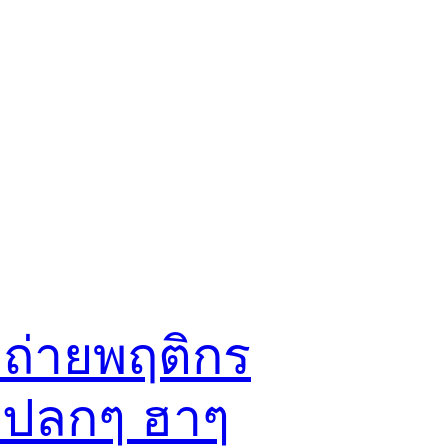
ถ่ายพฤติกร
ปลกๆ ฮาๆ