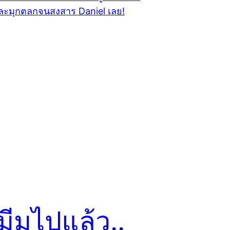
มีมไปแล้ว..