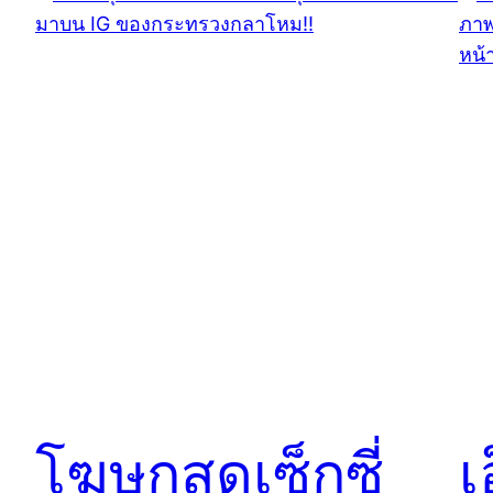
โฆษกสุดเซ็กซี่
เ