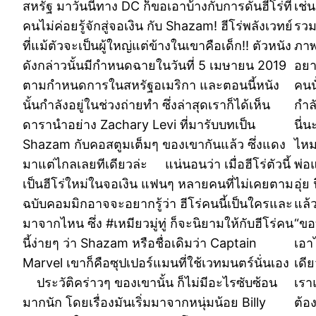
สหรัฐ มาวันนี้ทาง DC ก็ขอเอาบ้างกับการดันฮีโร่ที่
เช่
คนไม่ค่อยรู้จักสู่จอเงิน กับ Shazam! ฮีโร่พลังเวทย์
รวม
ที่แม้ตัวจะเป็นผู้ใหญ่แต่ข้างในเขาคือเด็ก!! ตัวหนัง
ภาพ
ดังกล่าวนั้นมีกำหนดฉายในวันที่ 5 เมษายน 2019
อยา
ตามกำหนดการในสหรัฐอเมริกา และตอนนี้หนัง
คนน
นั้นกำลังอยู่ในช่วงถ่ายทำ ซึ่งล่าสุดเราก็ได้เห็น
กำล
ดารานำอย่าง Zachary Levi ที่มารับบทเป็น
นี่
Shazam กับคอสตูมเต็มๆ ของเขากันแล้ว ซึ่งแดง
ไหม
มาแต่ไกลเลยทีเดียวล่ะ แน่นอนว่า เมื่อฮีโร่ตัวนี้
พ่อ
เป็นฮีโร่ใหม่ในจอเงิน แฟนๆ หลายคนที่ไม่เคยตาม
อุ่ย
ฉบับคอมมิกอาจจะอยากรู้ว่า ฮีโร่คนนี้เป็นใครและ
แล้
มาจากไหน ซึ่ง #เหมียวมู่ทู่ ก็จะนิยามให้กับฮีโร่คน
“ขอ
นี้ง่ายๆ ว่า Shazam หรือชื่อเดิมว่า Captain
เอา
Marvel เขาก็คือซุปเปอร์แมนที่ใช้เวทมนตร์นั่นเอง
เดี
ประวัติคร่าวๆ ของเขานั้น ก็ไม่มีอะไรซับซ้อน
เรา
มากนัก โดยเรื่องมันเริ่มมาจากหนุ่มน้อย Billy
ต้อ