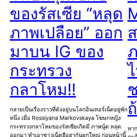
ของรัสเซีย “หลุด
M
ภาพเปลือย” ออก
ส
มาบน IG ของ
ภ
กระทรวง
ไ
กลาโหม!!
ช
ถ
กลายเป็นเรื่องราวที่ดังอยู่บนโลกอินเทอร์เน็ตอยู่พัก
หนึ่ง เมื่อ Rossiyana Markovskaya โฆษกหญิง
กระทรวงกลาโหมของรัสเซียเกิดมี ภาพนู้ด หลุด
หาก
ออกมา ทำเอาชาวเน็ตฮือฮากันยกใหญ่ ก่อนหน้านี้
คนก