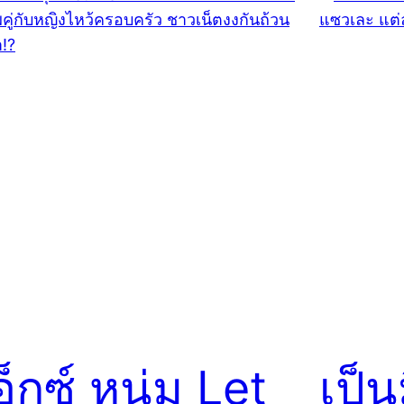
อ็กซ์ หนุ่ม Let
เป็น