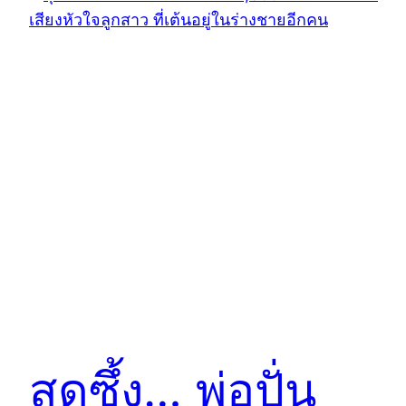
สุดซึ้ง… พ่อปั่น