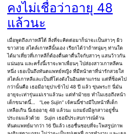
คงไม่เชื่อว่าอายุ 48
แล้วนะ
เมื่อพูดถึงเกาหลีใต้ สิ่งที่จะคิดต่อมาก็น่าจะเป็นสาวๆ ผิว
ขาวสวย สไตล์เกาหลีนั้นเอง เรียกได้ว่าถ้าหนุ่มๆ ท่านใด
ได้มาเที่ยวที่เกาหลีก็ต้องตื่นตาตื่นใจกับสาวๆ แสนว้าวกัน
แน่นอน และครั้งนี้เราจะพาเพื่อนๆ ไปส่องสาวเกาหลีคน
หนึ่ง เธอเป็นถึงทันตแพทย์หญิง ที่มีหน้าตาที่น่ารักสวยใส
สไตล์เกาหลีและเป็นที่โด่งดังในอินสตาแกรม แต่ที่ช็อคไป
กว่านั้นคือ เธอมีอายุปาเข้าไป 48 ปี แล้ว ขุ่นพระ!! นี่มัน
อายุจะเท่ารุ่นแม่เราแล้วนะ แต่ทำม้ายย ทำไมเธอถึงหน้า
เด็กขนาดนี้… “Lee Sujin” เจ้คนนี้ช่างมีใบหน้าที่เด็ก
เหลือเกิน นี่เธออายุ 48 แล้วนะ แถมยังมีลูกสาวอยู่ชั้น
ประถมแล้วด้วย Sujin เธอมีประสบการณ์ด้าน
ทันตแพทย์มากว่า 16 ปีแล้ว เธอชื่นชอบที่จะโพสรูปภาพ
ลงอินสตาแกรม ไม่ว่าจะเป็นรูปเซลฟี่ การทำงาน และเธอ