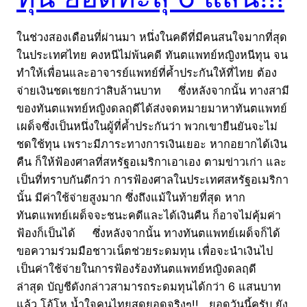
ในช่วงสองเดือนที่ผ่านมา หนึ่งในคดีที่มีคนสนใจมากที่สุด
ในประเทศไทย คงหนีไม่พ้นคดี ทันตแพทย์หญิงหนีทุน จน
ทำให้เพื่อนและอาจารย์แพทย์ที่ค้ำประกันให้ที่ไทย ต้อง
จ่ายเงินชดเชยกว่าสิบล้านบาท ซึ่งหลังจากนั้น ทางสามี
ของทันตแพทย์หญิงดลฤดีได้ส่งจดหมายมาหาทันตแพทย์
เผด็จซึ่งเป็นหนึ่งในผู้ที่ค้ำประกันว่า พวกเขายืนยันจะไม่
ชดใช้ทุน เพราะมีภาระทางการเงินเยอะ หากอยากได้เงิน
คืน ก็ให้ฟ้องศาลที่สหรัฐอเมริกาเอาเอง ตามข่าวเก่า และ
เป็นที่ทราบกันดีกว่า การฟ้องศาลในประเทศสหรัฐอเมริกา
นั้น มีค่าใช้จ่ายสูงมาก ซึ่งถึงแม้ในท้ายที่สุด หาก
ทันตแพทย์เผด็จจะชนะคดีและได้เงินคืน ก็อาจไม่คุ้มค่า
ฟ้องก็เป็นได้ ซึ่งหลังจากนั้น ทางทันตแพทย์เผด็จก็ได้
ขอความร่วมมือชาวเน็ตช่วยระดมทุน เพื่อจะนำเงินไป
เป็นค่าใช้จ่ายในการฟ้องร้องทันตแพทย์หญิงดลฤดี
ล่าสุด บัญชีดังกล่าวสามารถระดมทุนได้กว่า 6 แสนบาท
แล้ว โอ้โห น้ำใจคนไทยสุดยอดจริงๆ!! ยอดวันนี้ครับ ยัง