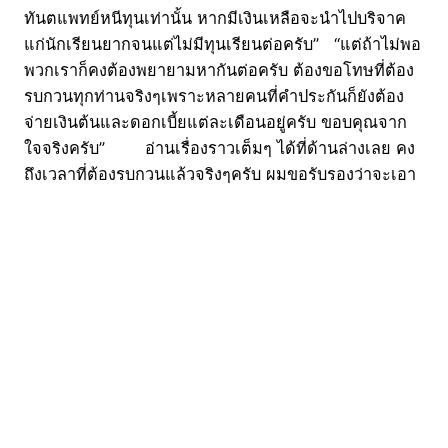
ทันตแพทย์หนีทุนเท่านั้น หากมีเงินเหลือจะนำไปบริจาค
แก่นักเรียนยากจนแต่ไม่มีทุนเรียนต่อครับ” “แต่ถ้าไม่พอ
พวกเราก็คงต้องพยายามหากันต่อครับ ต้องขอโทษที่ต้อง
รบกวนทุกท่านจริงๆเพราะหลายคนที่คำประกันก็ยังต้อง
จ่ายเงินต้นและดอกเบี้ยแต่ละเดือนอยู่ครับ ขอบคุณจาก
ใจจริงครับ” อ่านเรื่องราวเต็มๆ ได้ที่ด้านล่างเลย คง
ถึงเวลาที่ต้องรบกวนแล้วจริงๆครับ ผมขอรับรองว่าจะเอา
เงินนี้ไปใช้ในการว่าความกรณีทันตแพทย์หนีทุนเท่านั้น
หากมีเงินเหลือจ… Posted by เผด็จ พูลวิทยกิจ on 18
กุมภาพันธ์ 2016 มีหนี้ก็ต้องใช้หนี้นะจ๊ะ อย่าปล่อยให้มัน
กลายเป็นภาระของคนอื่นเลย ที่มา เผด็จ พูลวิทยกิจ
19/02/2016