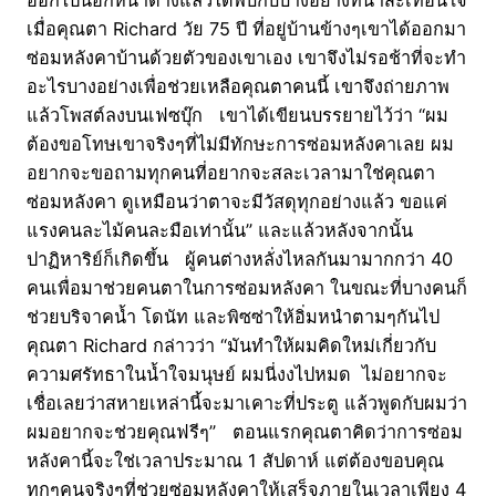
ออกไปนอกหน้าต่างแล้วได้พบกับบางอย่างที่น่าสะเทือนใจ
เมื่อคุณตา Richard วัย 75 ปี ที่อยู่บ้านข้างๆเขาได้ออกมา
ซ่อมหลังคาบ้านด้วยตัวของเขาเอง เขาจึงไม่รอช้าที่จะทำ
อะไรบางอย่างเพื่อช่วยเหลือคุณตาคนนี้ เขาจึงถ่ายภาพ
แล้วโพสต์ลงบนเฟซบุ๊ก เขาได้เขียนบรรยายไว้ว่า “ผม
ต้องขอโทษเขาจริงๆที่ไม่มีทักษะการซ่อมหลังคาเลย ผม
อยากจะขอถามทุกคนที่อยากจะสละเวลามาใช่คุณตา
ซ่อมหลังคา ดูเหมือนว่าตาจะมีวัสดุทุกอย่างแล้ว ขอแค่
แรงคนละไม้คนละมือเท่านั้น” และแล้วหลังจากนั้น
ปาฏิหาริย์ก็เกิดขึ้น ผู้คนต่างหลั่งไหลกันมามากกว่า 40
คนเพื่อมาช่วยคนตาในการซ่อมหลังคา ในขณะที่บางคนก็
ช่วยบริจาคน้ำ โดนัท และพิซซ่าให้อิ่มหนำตามๆกันไป
คุณตา Richard กล่าวว่า “มันทำให้ผมคิดใหม่เกี่ยวกับ
ความศรัทธาในน้ำใจมนุษย์ ผมนี่งงไปหมด ไม่อยากจะ
เชื่อเลยว่าสหายเหล่านี้จะมาเคาะที่ประตู แล้วพูดกับผมว่า
ผมอยากจะช่วยคุณฟรีๆ” ตอนแรกคุณตาคิดว่าการซ่อม
หลังคานี้จะใช่เวลาประมาณ 1 สัปดาห์ แต่ต้องขอบคุณ
ทุกๆคนจริงๆที่ช่วยซ่อมหลังคาให้เสร็จภายในเวลาเพียง 4