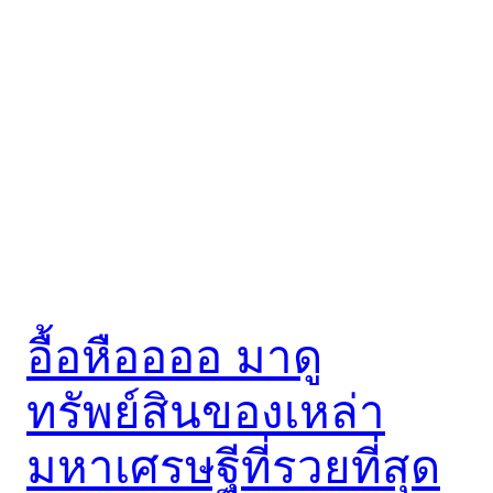
อื้อหืออออ มาดู
ทรัพย์สินของเหล่า
มหาเศรษฐีที่รวยที่สุด