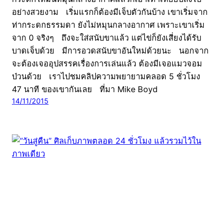
อย่างสวยงาม เริ่มแรกก็ต้องมีเจ็บตัวกันบ้าง เขาเริ่มจาก
ท่ากระดกธรรมดา ยังไม่หมุนกลางอากาศ เพราะเขาเริ่ม
จาก 0 จริงๆ ถึงจะใส่สนับขาแล้ว แต่ไข่ก็ยังเสี่ยงได้รับ
บาดเจ็บด้วย มีการอวดสนับขาอันใหม่ด้วยนะ นอกจาก
จะต้องเจออุปสรรคเรื่องการเล่นแล้ว ต้องมีเจอแมวจอม
ป่วนด้วย เราไปชมคลิปความพยายามคลอด 5 ชั่วโมง
47 นาที ของเขากันเลย ที่มา Mike Boyd
14/11/2015