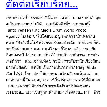
ตัดต่อเรียบร้อย…
เพราะบางครั้ง ธรรมชาตินั้นก็ช่างสวยงามจนเราหาคำพูด
อะไรมาบรรยายไม่ได้… และนี่คือสิ่งที่ช่างภาพคนนี้
Tanto Yensen แห่ง Media Drum World Photo
Agency ไปเจอเข้าให้โดยบังเอิญ เหตุการณ์ที่เหล่ากบ
หลากสีกำลังขึ้นไปขี่หลังจระเข้ซะอย่างนั้น ตอนแรกก็คง
กะเดินผ่านเฉยๆ แหละ แต่ไหนๆ ก็ไหนๆ แล้ว ขออาศัย
ติดหลังรถไปด้วยเลยละกัน อิอิ ว่าแล้วเราก็มาชมภาพกัน
เลยดีกว่า แถมเจ้ากบทั้ง 5 ตัวนั้น ราวกับว่านัดเรียงสีกัน
มายังไงยังงั้น แหม๊!! เป็นภาพที่น่ารักมากจริงๆ เลยนะ
เนี่ย ไม่รู้ว่าโอกาสหาได้ยากขนาดไหนถึงจะเห็นเหล่ากบ
มาทำแบบนี้กัน แถมลูกจระเข้ก็น่ารักและยอมให้ขี่ด้วยนะ
และจะพลาดได้อย่างไร ชาวเน็ตก็เอาไปตัดต่อกัน
เรียบร้อย… นี่เราเป็นลูกที่เค้าเก็บมาเลี้ยงหรอ…T^T อ้าว
ว่าไงลูกเรือทั้งหลาย เห้ยยย โจรสลัดบุก!!! สู้ความ
เวิ้งว้างงงงง อันไกลโพ้นนนนนน!! มองบน!! สายการ