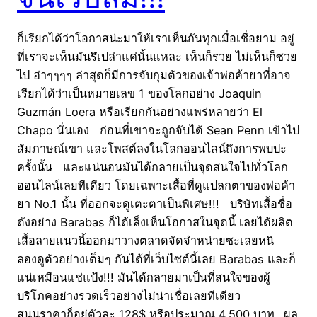
ก็เรียกได้ว่าโอกาสน่ะมาให้เราเห็นกันทุกเมื่อเชื่อยาม อยู่
ที่เราจะเห็นมันรึเปล่าแค่นั้นแหละ เห็นก็รวย ไม่เห็นก็ซวย
ไป ฮ่าๆๆๆๆ ล่าสุดก็มีการจับกุมตัวของเจ้าพ่อค้ายาที่อาจ
เรียกได้ว่าเป็นหมายเลข 1 ของโลกอย่าง Joaquin
Guzmán Loera หรือเรียกกันอย่างแพร่หลายว่า El
Chapo นั่นเอง ก่อนที่เขาจะถูกจับได้ Sean Penn เข้าไป
สัมภาษณ์เขา และโพสต์ลงในโลกออนไลน์ถึงการพบปะ
ครั้งนั้น และแน่นอนมันได้กลายเป็นจุดสนใจไปทั่วโลก
ออนไลน์เลยทีเดียว โดยเฉพาะเสื้อที่ดูแปลกตาของพ่อค้า
ยา No.1 นั้น ที่ออกจะดูเตะตาเป็นพิเศษ!!! บริษัทเสื้อชื่อ
ดังอย่าง Barabas ก็ได้เล็งเห็นโอกาสในจุดนี้ เลยได้ผลิต
เสื้อลายแนวนี้ออกมาวางตลาดจัดจำหน่ายซะเลยหนิ
ลองดูตัวอย่างเต็มๆ กันได้ที่เว็บไซต์นี้เลย Barabas และก็
แน่เหมือนแช่แป้ง!!! มันได้กลายมาเป็นที่สนใจของผู้
บริโภคอย่างรวดเร็วอย่างไม่น่าเชื่อเลยทีเดียว
สนนราคาก็อยู่ตัวละ 128$ หรือประมาณ 4,500 บาท…ผล