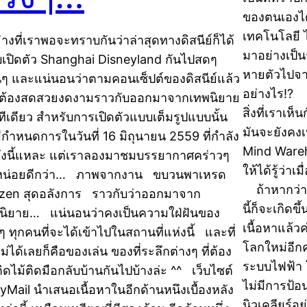
ของตนเองได้
เทคโนโลยี ไ
ย่างที่เราพอจะทราบกันว่าล่าสุดทางดิสนีย์ก็ได้
มาอย่างเป็น
เปิดตัว Shanghai Disneyland กันไปสดๆ
หายตัวไปจากโ
นๆ และแน่นอนว่าตามคอนเซ็ปต์ของดิสนีย์แล้ว
อย่างไร!? เ
น ต้องสดสวยงดงามราวกับออกมาจากเทพนิยาย
สิ่งที่เราเห
ทีเดียว สำหรับการเปิดตัวแบบเต็มรูปแบบนั้น
มันจะยังคง
มีกำหนดการในวันที่ 16 มิถุนายน 2559 ที่กำลัง
Mind Wareh
ึงนี้แหละ แต่เราลองมาชมบรรยากาศคร่าวๆ
ให้ได้รู้ว่
หน่อยดีกว่า… ภาพจากงาน ขบวนพาเหรด
ถ้าหากว่าว
zen สุดอลังการ ราวกับว่าออกมาจาก
นี้ก็จะเกิด
นิยาย… แน่นอนว่าคงเป็นความใฝ่ฝันของ
เนื้อหาแล้ว
กๆ ทุกคนที่จะได้เข้าไปในสถานที่แห่งนี้ และที่
โลกใหม่อีกค
ม่ได้เลยก็คือของเล่น ของที่ระลึกต่างๆ ที่ต้อง
ระบบไฟฟ้า 
ติดไม้ติดมือกลับบ้านกันไปบ้างล่ะ ^^ เว็บไซต์
ไม่มีการป้อ
lyMail นำเสนอเนื้อหาในอีกด้านหนึงเบื้องหลัง
นิวเคลียร์อ