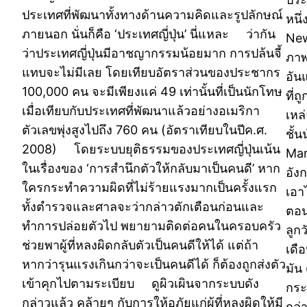
ประเทศที่พัฒนาทั้งทางด้านความคิดและรูปลักษณ์
หนึ่
ภายนอก นั่นก็คือ ‘ประเทศญี่ปุ่น’ นี่แหละ ว่ากัน
New
ว่าประเทศญี่ปุ่นมีอาชญากรรมน้อยมาก การปล้นจี้
ภาพ
แทบจะไม่มีเลย โดยเทียบอัตราส่วนของประชากร
อัน
100,000 คน จะมีเพียงแค่ 49 เท่านั้นที่เป็นนักโทษ
ที่ถ
เมื่อเทียบกับประเทศที่พัฒนาแล้วอย่างอเมริกา
เหล่
ตัวเลขพุ่งสูงไปถึง 760 คน (อัตราเทียบในปีค.ศ.
ชั้
2008) โดยระบบยุติธรรมของประเทศญี่ปุ่นเน้น
Mar
ในเรื่องของ ‘การสำนึกตัวให้กลับมาเป็นคนดี’ หาก
อัง
ใครกระทำความผิดที่ไม่ร้ายแรงมากเป็นครั้งแรก
เอาไ
ทั้งตำรวจและศาลจะว่ากล่าวตักเตือนก่อนและ
ตอน
ทำการปล่อยตัวไป พยายามติดต่อคนในครอบครัว
ลูก
ช่วยพาผู้ที่หลงผิดกลับตัวเป็นคนดีให้ได้ แต่ถ้า
เดื
หากว่ารุนแรงเกินกว่าจะเป็นคนดีได้ ก็ต้องถูกส่งตัว
มัน
เข้าคุกไปตามระเบียบ ดูผิวเผินจากระบบดัง
กระ
กล่าวแล้ว คล้ายๆ กับการให้อภัยแก่ผู้ที่หลงผิดให้มี
กล่