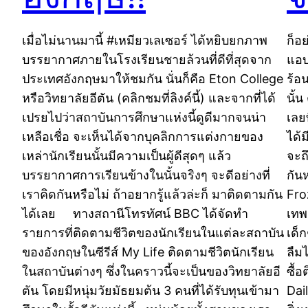
เมื่อไม่นานมานี้ #เหมียวเลเซอร์ ได้หยิบยกภาพ
ก็อ
บรรยากาศภายในโรงเรียนชายล้วนที่ดีที่สุดจาก
แอบ
ประเทศอังกฤษมาให้ชมกัน นั่นก็คือ Eton College
ร้อ
หรือวิทยาลัยอีตัน (คลิกชมที่ลิงค์นี้) และจากที่ได้
นั้
เปรยไปว่าสถาบันการศึกษาแห่งนี้ดูดีมากจนน่า
เลย
เหลือเชื่อ จะเห็นได้จากบุคลิกการแต่งกายของ
ได้
เหล่านักเรียนนั้นมีความเป็นผู้ดีสุดๆ แล้ว
จะถ
บรรยากาศการเรียนข้างในนั้นจริงๆ จะดีอย่างที่
กัน
เราคิดกันหรือไม่ ถ้าอยากรู้แล้วล่ะก็ มาติดตามกัน
Fro
ได้เลย ทางสถานีโทรทัศน์ BBC ได้จัดทำ
เทพ
รายการที่ติดตามชีวิตของนักเรียนในแต่ละสถาบัน
เด็
ของอังกฤษในซีรีส์ My Life ติดตามชีวิตนักเรียน
ลืมไ
ในสถาบันต่างๆ ซึ่งในคราวนี้จะเป็นของวิทยาลัยอี
ซื้อ
ตัน โดยมีหนุ่มวัยมัธยมต้น 3 คนที่ได้รับทุนเข้ามา
Dai