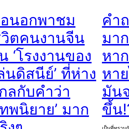
ื่อนอกพาชม
คำถ
ีวิตคนงานจีน
มาก
น ‘โรงงานของ
หากว
ล่นดิสนีย์’ ที่ห่าง
หาย
กลกับคำว่า
มัน
เทพนิยาย’ มาก
ขึ้น!
ริงๆ…
เป็นที่ทราบกั