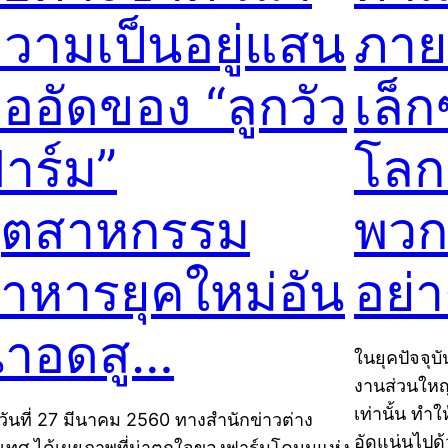
วามเป็นอยู่แสน
ภาย
ออัดของ “ลูกวัว
เล็
าร์ม”
โลก 
ุตสาหกรรม
พวก
าหารยุคใหม่อัน
อย่
่าอดสู…
ในยุคปัจจุบั
งานส่วนใหญ
เท่านั้น ทำ
่อวันที่ 27 มีนาคม 2560 ทางสำนักข่าวต่าง
อัดแน่นไปด้
เทศ ได้เผยภาพที่น่าตกใจของฟาร์มโคนมแห่ง