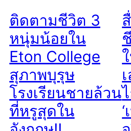
ติดตามชีวิต 3
ส
หนุ่มน้อยใน
ช
Eton College
ใ
สุภาพบุรุษ
เ
โรงเรียนชายล้วน
ไ
ที่หรูสุดใน
‘
อังกฤษ!!
จ