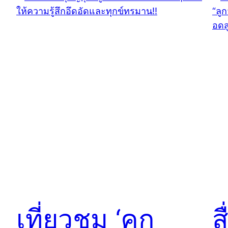
เที่ยวชม ‘คุก
ส