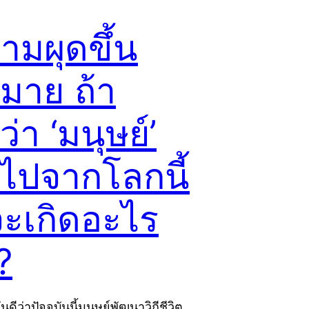
ามผุดขึ้น
มาย ถ้า
่า ‘มนุษย์’
ไปจากโลกนี้
จะเกิดอะไร
?
นดีว่าปัจจุบันนี้มนุษย์พัฒนาวิถีชีวิต