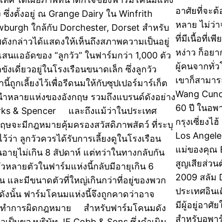
อาศัยที่จะต
ง ซึ่งตั้งอยู่ ณ Grange Dairy ใน Winfrith
หลาย ไม่ว่า
burgh ใกล้กับ Dorchester, Dorset สำหรับ
ที่มีเนื้อที่
ดังกล่าวได้แสดงให้เห็นถึงสภาพความเป็นอยู่
หง่าว ก็อยา
แสนแออัดของ “ลูกวัว” ในฟาร์มกว่า 1,000 ตัว
ผู้คนจากทั่
ูกขังเดี่ยวอยู่ในโรงเรือนขนาดเล็ก ซึ่งลูกวัว
เขาก็สามาร
านี้ถูกเลี้ยงไว้เพื่อรีดนมให้กับซุปเปอร์มาร์เก็ต
Wang Cunchu
นนำหลายแห่งของอังกฤษ รวมถึงแบรนด์ดังอย่าง
60 ปี ในอพ
ks & Spencer และถึงแม้ว่าในประเทศ
กรุงเซี่ยงไ
กฤษจะมีกฎหมายคุ้มครองสวัสดิภาพสัตว์ ที่ระบุ
Los Angeles
ว้ว่า ลูกวัวควรได้รับการเลี้ยงดูในโรงเรือน
แม่ของคุณ 
อายุไม่เกิน 8 สัปดาห์ แต่ทว่าในทางกลับกัน
สูญเสียส่วน
วัวหลายตัวในฟาร์มแห่งนี้กลับมีอายุเกิน 6
2009 สลัม D
อน และมีขนาดตัวที่ใหญ่เกินกว่าที่อยู่ของพวก
ประเทศอินเดี
 ดังนั้น ฟาร์มโคนมแห่งนี้จึงถูกคาดว่าอาจ
มีผู้อยู่อาศั
ทำการผิดกฎหมาย สำหรับฟาร์มโคนมดัง
สำหรับอพาร์
าวเป็นของบริษัท JF Cobb & Sons ซึ่งดำเนิน