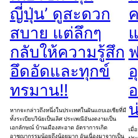
ญี่ปุ่น’ ดูสะดวก
ค
สบาย แต่ลึกๆ
แ
กลับให้ความรู้สึก
ฟ
อึดอัดและทุกข์
อ
ทรมาน!!
อ
น
หากจะกล่าวถึงหนึ่งในประเทศในฝันแถบเอเชียที่มี
ทั้งระเบียบวินัยเป็นเลิศ ประเพณีอันงดงามเป็น
เอกลักษณ์ บ้านเมืองสะอาด อัตราการเกิด
เมื
อาชญากรรมน้อยถึงน้อยมาก อันเนื่องมาจากเป็น
ประ