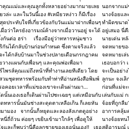
่าคุณแม่และคุณลูกทั้งหลายอย่างมากมายเลย
นอกจากแม่ขอ
ียวล่ะ และในวันนี้เอง #เหมียวหง่าว ก็มีเรื่อง
นางจ้อยและน
สุดประทับใจที่เกี่ยวข้องกับวันแม่มาฝากเพื่อนๆ
ทำผิดขนาดไ
 เผื่อว่าใครยังอารมณ์ค้างจากเมื่อวานอยู่ จะได้
อยู่เสมอ นี
ึ้งกันต่อ ฮร่า เรื่องมีอยู่ว่าทหารหนุ่มชาว
นายเด่น หลั
ริกันได้กลับบ้านก่อนกำหนด ซึ่งตามจริงแล้ว
จดหมายของแ
จะได้กลับบ้านมาในช่วงปลายเดือนกรกฎาคม
จดหมายเล่น
ลยวางแผนกับเพื่อนๆ และคุณพ่อเพื่อมา
เธอบอกว่า 
ร์ไพรส์คุณแม่ถึงหน้าที่ทำงานเลยทีเดียว โดย
จะเป็นอย่าง
สวมชุดทหารพร้อมกับทำท่าทีอ่านหนังสือพิมพ์
ลูกนะ จงเลิก
่ รอคอยเวลาที่แม่ของเขาจะเดินผ่านมา…
ก่อนที่แม่จ
ใดนั้นเองเธอก็เดินผ่านไปซะเฉยๆ แต่เหมือนกับ
เล่นกับแม่ 
ชุดทหารนั้นมันช่างสะดุดตาเหลือเกิน ก็เลยหัน
จ้อยที่ถูกล
บมามอง จากนั้นก็หยุดและลองสังเกตดูอย่าง
อาการคลุ้ม
นี่ถี่ถ้วน ค่อยๆ เขยิบเข้ามาใกล้ๆ เพื่อดูให้
นางจ้อยทนไ
ใจและก็พบว่านี่คือลูกชายของเธอนั่นเอง!! เธอ
สติอารมณ์ แ