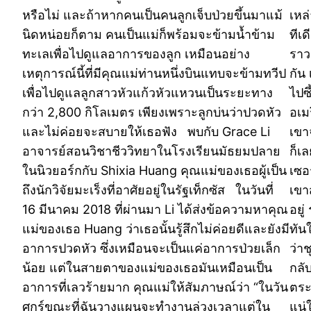
หรือไม่ และถ้าหากคนเป็นคนลูกเจ็บป่วยขึ้นมาแม้
เหล
นิดหน่อยก็ตาม คนเป็นแม่ก็พร้อมจะข้ามน้ำข้าม
ทีเด
ทะเลเพื่อไปดูแลอาการของลูก เหมือนอย่าง
ราว
เหตุการณ์นี้ที่มีคุณแม่ท่านหนึ่งบินแทบจะข้ามทวีป
กัน
เพื่อไปดูแลลูกสาวหัวแก้วหัวแหวนเป็นระยะทาง
ไปซ
กว่า 2,800 กิโลเมตร เพียงเพราะลูกบ่นว่าปวดหัว
อเม
และไม่ค่อยจะสบายให้เธอฟัง พบกับ Grace Li
เขา
อาจารย์สอนวิชาชีววิทยาในโรงเรียนมัธยมปลาย
ก็เ
ในนิวยอร์กกับ Shixia Huang คุณแม่ของเธอผู้เป็น
เซอ
ถึงนักวิจัยมะเร็งที่อาศัยอยู่ในรัฐเท็กซัส ในวันที่
เขา
16 มีนาคม 2018 ที่ผ่านมา Li ได้ส่งข้อความหาคุณ
อยู
แม่ของเธอ Huang ว่าเธอนั้นรู้สึกไม่ค่อยดีและยังมี
ทัน
อาการปวดหัว ซึ่งเหมือนจะเป็นแค่อาการป่วยเล็ก
ว่า
น้อย แต่ในสายตาของแม่ของเธอมันเหมือนเป็น
กลั
อาการที่เลวร้ายมาก คุณแม่ให้สัมภาษณ์ว่า “ในวัน
ตระห
ศุกร์ขณะที่ฉันวางแผนจะทำงานล่วงเวลาแต่ใน
แน่