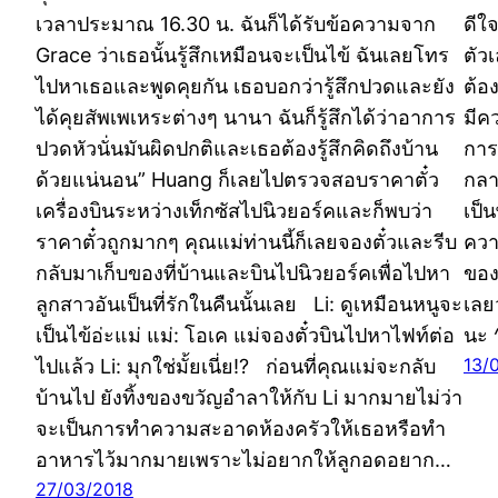
เวลาประมาณ 16.30 น. ฉันก็ได้รับข้อความจาก
ดีใ
Grace ว่าเธอนั้นรู้สึกเหมือนจะเป็นไข้ ฉันเลยโทร
ตัว
ไปหาเธอและพูดคุยกัน เธอบอกว่ารู้สึกปวดและยัง
ต้อ
ได้คุยสัพเพเหระต่างๆ นานา ฉันก็รู้สึกได้ว่าอาการ
มีค
ปวดหัวนั่นมันผิดปกติและเธอต้องรู้สึกคิดถึงบ้าน
การน
ด้วยแน่นอน” Huang ก็เลยไปตรวจสอบราคาตั๋ว
กลา
เครื่องบินระหว่างเท็กซัสไปนิวยอร์คและก็พบว่า
เป็
ราคาตั๋วถูกมากๆ คุณแม่ท่านนี้ก็เลยจองตั๋วและรีบ
ควา
กลับมาเก็บของที่บ้านและบินไปนิวยอร์คเพื่อไปหา
ของ
ลูกสาวอันเป็นที่รักในคืนนั้นเลย Li: ดูเหมือนหนูจะ
เลย
เป็นไข้อ่ะแม่ แม่: โอเค แม่จองตั๋วบินไปหาไฟท์ต่อ
นะ ^
13/
ไปแล้ว Li: มุกใช่มั้ยเนี่ย!? ก่อนที่คุณแม่จะกลับ
บ้านไป ยังทิ้งของขวัญอำลาให้กับ Li มากมายไม่ว่า
จะเป็นการทำความสะอาดห้องครัวให้เธอหรือทำ
อาหารไว้มากมายเพราะไม่อยากให้ลูกอดอยาก…
27/03/2018