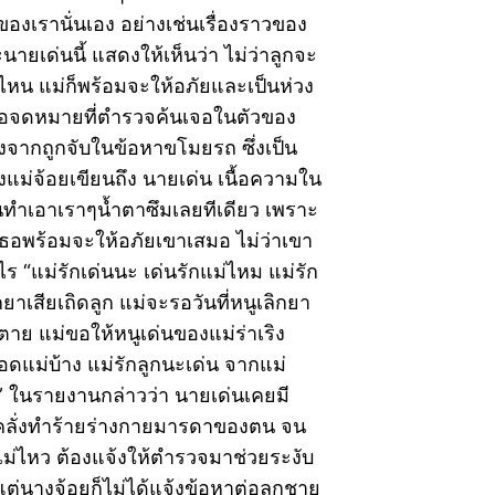
งเรานั่นเอง อย่างเช่นเรื่องราวของ
ายเด่นนี้ แสดงให้เห็นว่า ไม่ว่าลูกจะ
หน แม่ก็พร้อมจะให้อภัยและเป็นห่วง
่คือจดหมายที่ตำรวจค้นเจอในตัวของ
งจากถูกจับในข้อหาขโมยรถ ซึ่งเป็น
ม่จ้อยเขียนถึง นายเด่น เนื้อความใน
ทำเอาเราๆน้ำตาซึมเลยทีเดียว เพราะ
เธอพร้อมจะให้อภัยเขาเสมอ ไม่ว่าเขา
ไร “แม่รักเด่นนะ เด่นรักแม่ไหม แม่รัก
ยาเสียเถิดลูก แม่จะรอวันที่หนูเลิกยา
ะตาย แม่ขอให้หนูเด่นของแม่ร่าเริง
กอดแม่บ้าง แม่รักลูกนะเด่น จากแม่
ืม” ในรายงานกล่าวว่า นายเด่นเคยมี
คลั่งทำร้ายร่างกายมารดาของตน จน
ม่ไหว ต้องแจ้งให้ตำรวจมาช่วยระงับ
ต่นางจ้อยก็ไม่ได้แจ้งข้อหาต่อลูกชาย