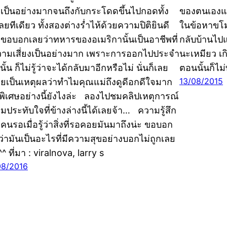
จเป็นอย่างมากจนถึงกับกระโดดขึ้นไปกอดทั้ง
ของตนเองแต่
เลยทีเดียว ทั้งสองต่างร่ำไห้ด้วยความปิติยินดี
ในข้อหาขโมย
งขอบอกเลยว่าทหารของอเมริกานั้นเป็นอาชีพที่
กลับบ้านไป
วามเสี่ยงเป็นอย่างมาก เพราะการออกไปประจำ
นะเหมียว เกิ
ั้น ก็ไม่รู้ว่าจะได้กลับมาอีกหรือไม่ นั่นก็เลย
ตอนนั้นก็ไม
13/08/2015
ยเป็นเหตุผลว่าทำไมคุณแม่ถึงดูดีอกดีใจมาก
นพิเศษอย่างนี้ยังไงล่ะ ลองไปชมคลิปเหตุการณ์
มประทับใจที่ข้างล่างนี้ได้เลยจ้า… ความรู้สึก
คนรอเมื่อรู้ว่าสิ่งที่รอคอยมันมาถึงน่ะ ขอบอก
ว่ามันเป็นอะไรที่มีความสุขอย่างบอกไม่ถูกเลย
^ ที่มา : viralnova, larry s
08/2016