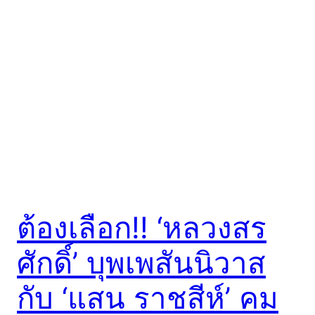
ต้องเลือก!! ‘หลวงสร
ศักดิ์’ บุพเพสันนิวาส
กับ ‘แสน ราชสีห์’ คม