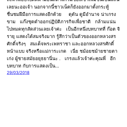
เลยนะออเจ้า นอกจากนี้ชาวเน็ตก็ยังออกมาตั้งกระทู้
ชื่นชมฝีมือการแสดงอีกด้วย ดุดัน ดูมีอำนาจ น่าเกรง
ขาม แก๊งชุดดำออกปฏิบัติภารกิจเพื่อชาติ กล้ามแน่น
ไปหมดทุกสัดส่วนเลยเจ้าค่ะ เป็นอีกหนึ่งบทบาทที่ ก๊อต จิ
รายุ แสดงได้สมจริงมาก รู้สึกว่าเป็นตัวของออกหลวงสร
ศักดิ์จริงๆ สมเด็จพระเพทราชา และออกหลวงสรศักดิ์
หน้าแบบ จริงหรือแม่การะเกด เนี่ย ชม้อยชม้ายชายตา
เก่ง ผู้ชายสมัยอยุธยานี่นะ . เกรงแล้วเจ้าค่ะคุณพี่ อีก
บทบาท กับการแสดงเป็น…
29/03/2018
CatDumb | เว็บไซต์ไวรัล จับทุกกระแสบนโลกออนไลน์