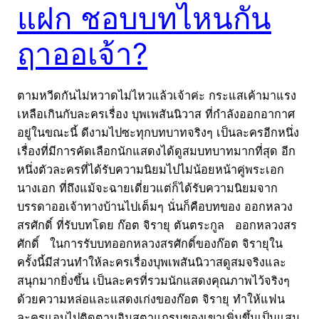
แฝก ชอบบทไหนกัน
ฤาออเจ้า?
ตามหวีดกันไม่หวาดไม่ไหวแล้วเจ้าค่ะ กระแสเค้ามาแรง
เหลือเกินกับละครเรื่อง บุพเพสันนิวาส ที่กำลังออกอากาศ
อยู่ในขณะนี้ ดีงามไปซะทุกบทบาทจริงๆ เป็นละครอีกหนึ่ง
เรื่องที่มีการคัดเลือกนักแสดงได้ดูสมบทบาทมากที่สุด อีก
หนึ่งตัวละครที่ได้รับความนิยมไปไม่น้อยหน้าคู่พระเอก
นางเอก ที่ถึงแม้จะฉายเดี่ยวแต่ก็ได้รับความนิยมจาก
บรรดาออเจ้าทางบ้านไปเต็มๆ นั่นก็คือบทของ ออกหลวง
สรศักดิ์ ที่รับบทโดย ก๊อต จิรายุ ตันตระกูล ออกหลวงสร
ศักดิ์ ในการรับบทออกหลวงสรศักดิ์ของก๊อต จิรายุใน
ครั้งนี้มีส่วนทำให้ละครเรื่องบุพเพสันนิวาสดูสมจริงและ
สนุกมากยิ่งขึ้น เป็นละครที่รวมนักแสดงคุณภาพไว้จริงๆ
ด้วยความหล่อและแสดงเก่งของก๊อต จิรายุ ทำให้แฟน
ละครแอบไปติดตามอินสตาแกรมของเขาเพิ่มขึ้นเป็นแสน