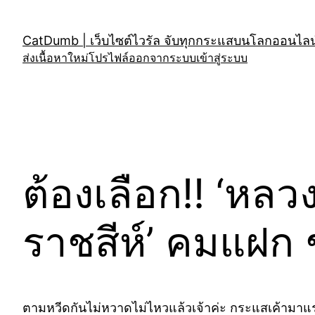
Skip
to
CatDumb | เว็บไซต์ไวรัล จับทุกกระแสบนโลกออนไลน์
content
ส่งเนื้อหาใหม่
โปรไฟล์
ออกจากระบบ
เข้าสู่ระบบ
ต้องเลือก!! ‘หลว
ราชสีห์’ คมแฝก
ตามหวีดกันไม่หวาดไม่ไหวแล้วเจ้าค่ะ กระแสเค้ามาแร