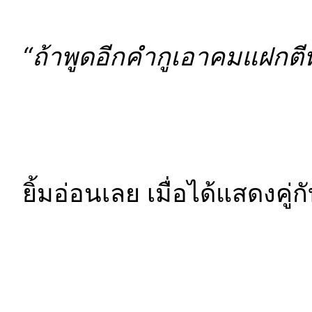
“ถ้าพูดอีกคำกูเอาคมแฝกตีห
ยิ้มอ่อนเลย เมื่อได้แสดงคู