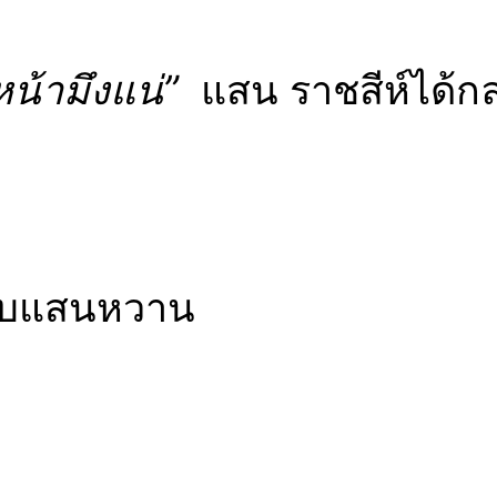
น้ามึงแน่”
แสน ราชสีห์ได้กล
่กับแสนหวาน