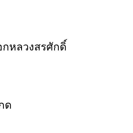
กหลวงสรศักดิ์
เกด