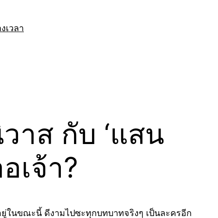
างเวลา
นิวาส กับ ‘แสน
อเจ้า?
ยู่ในขณะนี้ ดีงามไปซะทุกบทบาทจริงๆ เป็นละครอีก