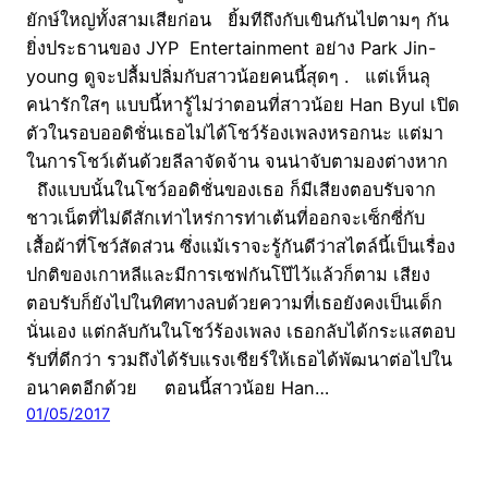
ยักษ์ใหญ่ทั้งสามเสียก่อน ยิ้มทีถึงกับเขินกันไปตามๆ กัน
ยิ่งประธานของ JYP Entertainment อย่าง Park Jin-
young ดูจะปลื้มปลิ่มกับสาวน้อยคนนี้สุดๆ . แต่เห็นลุ
คน่ารักใสๆ แบบนี้หารู้ไม่ว่าตอนที่สาวน้อย Han Byul เปิด
ตัวในรอบออดิชั่นเธอไม่ได้โชว์ร้องเพลงหรอกนะ แต่มา
ในการโชว์เต้นด้วยลีลาจัดจ้าน จนน่าจับตามองต่างหาก
ถึงแบบนั้นในโชว์ออดิชั่นของเธอ ก็มีเสียงตอบรับจาก
ชาวเน็ตที่ไม่ดีสักเท่าไหร่การท่าเต้นที่ออกจะเซ็กซี่กับ
เสื้อผ้าที่โชว์สัดส่วน ซึ่งแม้เราจะรู้กันดีว่าสไตล์นี้เป็นเรื่อง
ปกติของเกาหลีและมีการเซฟกันโป๊ไว้แล้วก็ตาม เสียง
ตอบรับก็ยังไปในทิศทางลบด้วยความที่เธอยังคงเป็นเด็ก
นั่นเอง แต่กลับกันในโชว์ร้องเพลง เธอกลับได้กระแสตอบ
รับที่ดีกว่า รวมถึงได้รับแรงเชียร์ให้เธอได้พัฒนาต่อไปใน
อนาคตอีกด้วย ตอนนี้สาวน้อย Han…
01/05/2017