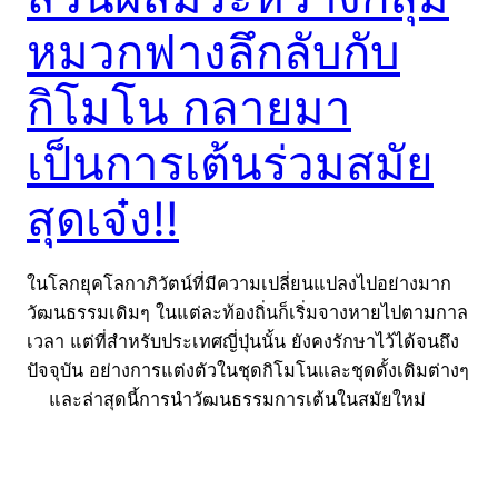
หมวกฟางลึกลับกับ
กิโมโน กลายมา
เป็นการเต้นร่วมสมัย
สุดเจ๋ง!!
ในโลกยุคโลกาภิวัตน์ที่มีความเปลี่ยนแปลงไปอย่างมาก
วัฒนธรรมเดิมๆ ในแต่ละท้องถิ่นก็เริ่มจางหายไปตามกาล
เวลา แต่ที่สำหรับประเทศญี่ปุ่นนั้น ยังคงรักษาไว้ได้จนถึง
ปัจจุบัน อย่างการแต่งตัวในชุดกิโมโนและชุดดั้งเดิมต่างๆ
และล่าสุดนี้การนำวัฒนธรรมการเต้นในสมัยใหม่
Pop-Locking มาผสมกับการแต่งตัวในชุดย้อนยุคเปิดตัว
มาในกลุ่มหมวกฟางลึกลับและร่วมแจมกับกลุ่มชุดกิโมโน
ได้อย่างลงตัว คือมันเป็นส่วนผสมที่เจ๋งมากๆ เลยล่ะ!!