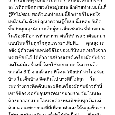
อะไรที่ตะขิดตะขวงใจอยู่เสมอ อีกฝ่ายทำแบบนั้นก็
รู้สึกไม่ชอบ พอตัวเองทำแบบนี้อีกฝ่ายก็ไม่พอใจ
เหมือนกัน ด้วยปัญหาความจู้จี้แบบนี้แหละ ก็เกิด
ขึ้นกับคุณลุงนักประดิษฐ์ชาวจีนเช่นกัน ที่มักจะบ่น
ในเรื่องฝีมือการทำอาหาร ต่อให้ทำรสชาติออกมา
แบบไหนก็ไม่ถูกใจคุณภรรยาเสียที… คุณลุง เห
อชิง ผู้ดำรงตำแหน่งซีอีโอของบริษัทแคเทอริงจาก
นครเซี่ยงไฮ้ ได้ทำการสร้างสรรค์เครื่องผัดกับข้าว
อัตโนมัติเครื่องนี้ โดยใช้ระยะเวลาในการผลิต
นานถึง 8 ปี จากต้นเหตุที่โดน ‘เมียบ่น’ ว่าไม่อร่อย
บ้าง ไม่เค็มบ้าง จืดเกินไป บางทีก็ไม่สุก ใน
ระหว่างการคิดค้นและผลิตเครื่องผัดกับข้าวตัวนี้
เขาก็ต้องเจอกับอุปสรรคมากมายรายวัน ไหนจะ
ต้องมาออกแบบ ไหนจะต้องทนเมียบ่นทุกวัน แต่
ด้วยความพยายามที่มีเพื่อพาตัวเองให้หลุดพ้นจาก
โซ่ตรวนห้องครัว เขาก็ทำได้สำเร็จ!! . ซึ่งหลัง