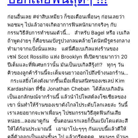
ก่อนอื่นเลย #จ่าสิบเหมียว ก็ขอเตือนเพื่อนๆ ก่อนเลยว่า
พอชมๆ ไปแล้วอาจเกิดอาการฟินหนักมากจริงๆ กับ
กรรมวิธีลับการทำขนมตัวนี้… สำหรับ Bagel หรือ เบเกิล
ถ้าพูดง่ายๆ ก็คือขนมปังรูปวงกลมคล้ายโดนัทมีรูตรงกลาง
ทำมาจากแป้งนั่นแหละ แต่นี่คือเบเกิลแห่งร้านของ
เชฟ Scot Rossillo แห่ง Brooklyn ที่เปิดขายมากว่า 20
ปีเต็มและที่พิเศษกว่านั้น มันเป็นเบเกิลสีรุ้ง!!? ทุกๆ วัน
คิวของลูกค้าร้านนี้จะเต็มจนยาวออกไปถึงข้างนอกร้าน…
กระแสยิ่งโด่งดังมากขึ้นเมื่อเพื่อนสนิทของเซเลป Kim
Kardashian ที่ชื่อ Jonathan Cheban ได้สั่งเบเกิลอัน
เป็นเอกลักษณ์จากร้านนี้ แล้วนำไปโพสต์ลงโซเชียลของ
เขา นั่นทำให้ร้านของเขาดังไกลไประดับโลกเลยล่ะ วันนี้
เราเลยอยากจะพาเพื่อนๆ ไปชมกรรมวิธีสุดฟินกันเสีย
หน่อย…ลองมาดูกัน ขั้นตอนแรกเลยก็ปั้นแป้งโดแต่ละสี
ให้ได้ก้อนประมาณนี้ เอามาโปะๆๆๆ กันแบบนี้แล้วตีให้
คลี่ตัวออกเป็นแผ่นชั้นๆ ไป แล้วกรีดดดด หมุนๆๆ ม้วนๆ