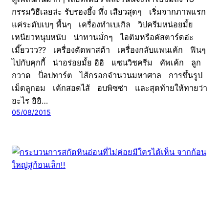
กรรมวิธีเลยล่ะ รับรองอึ้ง ทึ่ง เสียวสุดๆ เริ่มจากภาพแรก
แค่ระดับเบๆ พื้นๆ เครื่องทำเบเกิล วิปครีมหน่อยมั้ย
เหนียวหนุบหนับ น่าทานมั่กๆ ไอติมหรือคัสตาร์ดอ่ะ
เมี๊ยววว?? เครื่องตัดพาสต้า เครื่องกลับแพนเค้ก ฟินๆ
ไปกับคุกกี้ น่าอร่อยมั้ย อิอิ แซนวิชครีม คัพเค้ก ลูก
กวาด ป็อปทาร์ต ไส้กรอกจำนวนมหาศาล การขึ้นรูป
เม็ดลูกอม เค้กสอดไส้ อบพิซซ่า และสุดท้ายให้ทายว่า
อะไร อิอิ…
05/08/2015