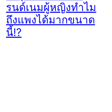
รนด์เนมผู้หญิงทำไม
ถึงแพงได้มากขนาด
นี้!?
ท่านชายทั้งหลายคงจะสงสัยกันเหลือเกินว่าทำไมกระเป๋า
ของท่านหญิงทำไมถึงมีราคาแพงตั้งแต่หลักพันปลายๆ ไป
จนถึงหลักหมื่น บางใบก็ปาเข้าไปถึงหลักแสน คุณภาพจะ
แตกต่างกับกระเป๋าป้าฉ่อยแถวบ้านซักแค่ไหน แล้วทำไม
ถึงได้ยอมซื้อมาใช้กัน? ที่กระเป๋าแบรนด์เนมของผู้หญิง
นั้นมีราคาก็เป็นเพราะว่ากว่าจะผ่านกรรมวิธีในการคัด
เลือกวัสดุ ไหนจะต้องผ่านการตัดเย็บที่พิถีพิถัน ค่อยๆ
บรรจงตัด ค่อยๆ ตกแต่งอย่างปราณีต Dior bag Posted
by Chalany High Heels on Monday, March 9, 2015
เพราะทุกรายละเอียดคือความใส่ใจในความสวยงาม
นั่นเอง อย่างเช่นกระเป๋าแบรนด์ Dior สีแดงจากอิตาลี่ใบ