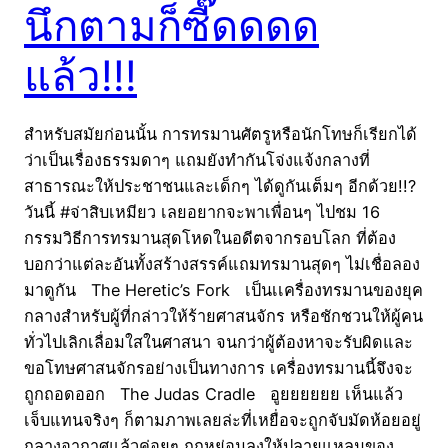
นึกตามก็ซี๊ดดดด
แล้ว!!!
สำหรับสมัยก่อนนั้น การทรมานศัตรูหรือนักโทษก็เรียกได้
ว่าเป็นเรื่องธรรมดาๆ แถมยังทำกันโจ่งแจ้งกลางที่
สาธารณะให้ประชาชนและเด็กๆ ได้ดูกันเต็มๆ อีกด้วย!!?
วันนี้ #จ่าสิบเหมียว เลยอยากจะพาเพื่อนๆ ไปชม 16
กรรมวิธีการทรมานสุดโหดในอดีตจากรอบโลก ที่ต้อง
บอกว่าแต่ละอันทั้งสร้างสรรค์แถมทรมานสุดๆ ไม่เชื่อลอง
มาดูกัน The Heretic’s Fork เป็นเเครื่องทรมานของยุค
กลางสำหรับผู้ที่กล่าวให้ร้ายศาสนจักร หรือชักชวนให้ผู้คน
ทั่วไปเลิกเลื่อมใสในศาสนา จนกว่าผู้ต้องหาจะรับผิดและ
ขอโทษศาสนจักรอย่างเป็นทางการ เครื่องทรมานนี้จึงจะ
ถูกถอดออก The Judas Cradle อูยยยยยย เห็นแล้ว
เจ็บแทนจริงๆ ก็ตามภาพเลยล่ะที่เหยื่อจะถูกจับมัดห้อยอยู่
กลางอากาศแล้วค่อยๆ ถูกหย่อนลงให้ปลายแหลมของ