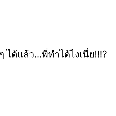
้แล้ว…พี่ทำได้ไงเนี่ย!!!?