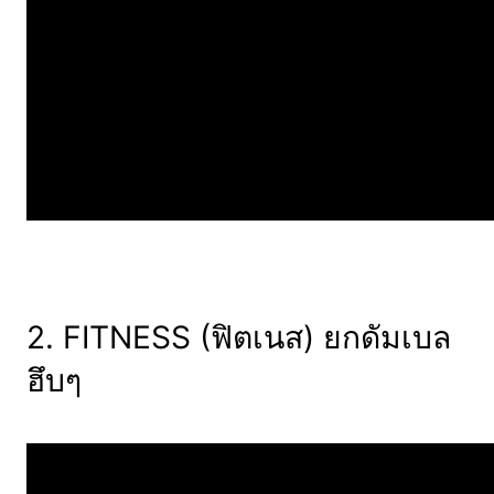
2. FITNESS (ฟิตเนส) ยกดัมเบล
ฮึบๆ