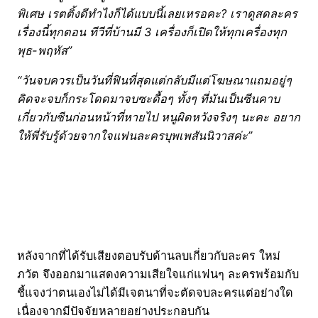
พิเศษ เรตติ้งดีทำไงก็ได้แบบนี้เลยเหรอคะ? เราดูสดละคร
เรื่องนี้ทุกตอน ทีวีที่บ้านมี 3 เครื่องก็เปิดให้ทุกเครื่องทุก
พุธ-พฤหัส”
“วันจบควรเป็นวันที่ฟินที่สุดแต่กลับมีแต่โฆษณาแถมอยู่ๆ
คิดจะจบก็กระโดดมาจบซะดื้อๆ ทั้งๆ ที่มันเป็นซีนคาบ
เกี่ยวกับซีนก่อนหน้าที่หายไป หนูผิดหวังจริงๆ นะคะ อยาก
ให้พี่รับรู้ด้วยจากใจแฟนละครบุพเพสันนิวาสค่ะ”
หลังจากที่ได้รับเสียงตอบรับด้านลบเกี่ยวกับละคร ใหม่
ภวัต จึงออกมาแสดงความเสียใจแก่แฟนๆ ละครพร้อมกับ
ชี้แจงว่าตนเองไม่ได้มีเจตนาที่จะตัดจบละครแต่อย่างใด
เนื่องจากมีปัจจัยหลายอย่างประกอบกัน