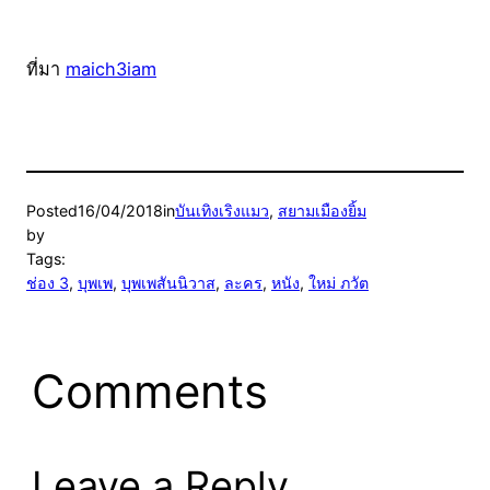
ที่มา
maich3iam
Posted
16/04/2018
in
บันเทิงเริงแมว
, 
สยามเมืองยิ้ม
by
Tags:
ช่อง 3
, 
บุพเพ
, 
บุพเพสันนิวาส
, 
ละคร
, 
หนัง
, 
ใหม่ ภวัต
Comments
Leave a Reply