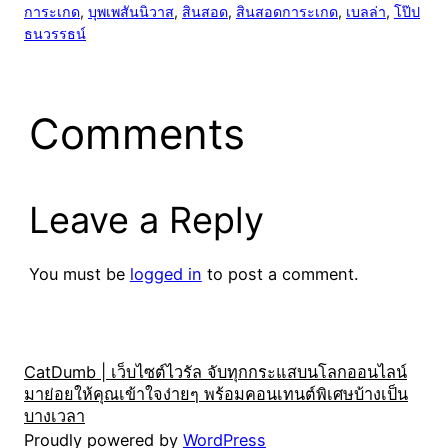
การะเกด
, 
บุพเพสันนิวาส
, 
สินสอด
, 
สินสอดการะเกด
, 
เบลล่า
, 
โป๊ป
ธนวรรธน์
Comments
Leave a Reply
You must be
logged in
to post a comment.
CatDumb | เว็บไซต์ไวรัล จับทุกกระแสบนโลกออนไลน์
มาย่อยให้คุณเข้าใจง่ายๆ พร้อมคอนเทนต์พิเศษบ้างเป็น
บางเวลา
Proudly powered by
WordPress