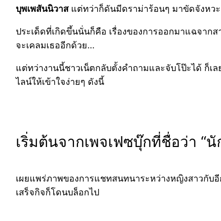
บุพเพสันนิวาส
แต่ทว่าก็ดันมีดราม่าร้อนๆ มาขัดจังหวะ
ประเด็ดที่เกิดขึ้นนั่นก็คือ เรื่องของการออกมาแฉจากสา
จะเคลมเธออีกด้วย…
แต่ทว่างานนี้ชาวเน็ตกลับตั้งคำถามและจับโป๊ะได้ ก็เ
ไลน์ให้เข้าใจง่ายๆ ดังนี้
เริ่มต้นจากเพจเฟซบุ๊กที่ชื่อว่า “น
เผยแพร่ภาพของการแชทสนทนาระหว่างหญิงสาวกับอีกฝ่าย 
เสร็จกิจก็โดนบล็อกไป