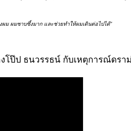
องผม ผมซาบซึ้งมาก และช่วยทำให้ผมเดินต่อไปได้”
โป๊ป ธนวรรธน์ กับเหตุการณ์ดราม่า