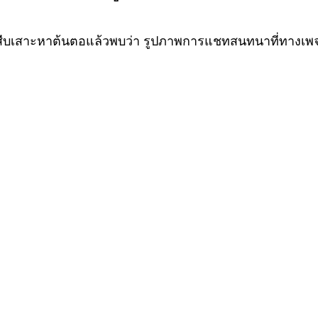
รสืบเสาะหาต้นตอแล้วพบว่า รูปภาพการแชทสนทนาที่ทางเพจนำเ