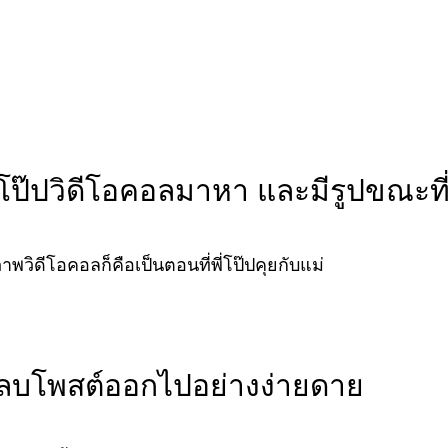
ี่โป๊ปวิดีโอคอลมาหา และมีรูปขณะที
วิดีโอคอลก็คือเป็นตอนที่พี่โป๊ปคุยกับแม่
บโพสต์ออกไปอย่างง่ายดาย