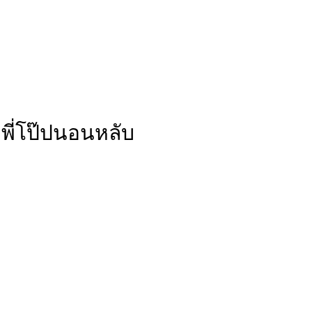
่พี่โป๊ปนอนหลับ