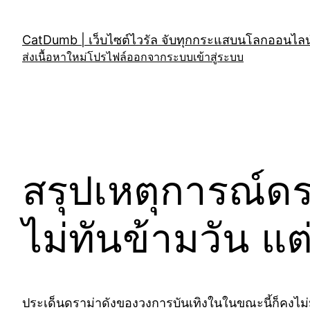
Skip
to
CatDumb | เว็บไซต์ไวรัล จับทุกกระแสบนโลกออนไลน์
content
ส่งเนื้อหาใหม่
โปรไฟล์
ออกจากระบบ
เข้าสู่ระบบ
สรุปเหตุการณ์ดร
ไม่ทันข้ามวัน แ
ประเด็นดราม่าดังของวงการบันเทิงในในขณะนี้ก็คงไม