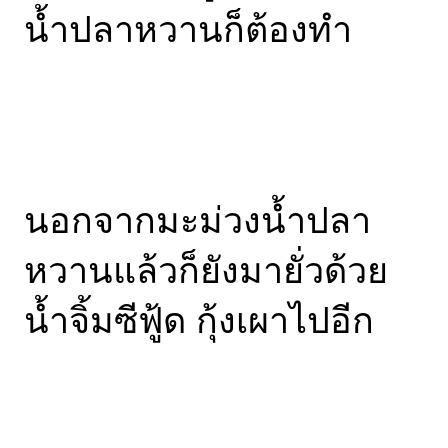
น้ำปลาหวานก็ต้องทำ
นอกจากมะม่วงน้ำปลา
หวานแล้วก็ยังมายั่วด้วย
น้ำจิ้มซีฟู้ด กุ้งเผาไปอีก