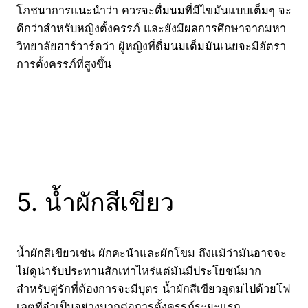
โภชนาการแนะนำว่า ควรจะดื่มนมที่มีไขมันแบบเต็มๆ จะ
ดีกว่าสำหรับหญิงตั้งครรภ์ และยังมีผลการศึกษาจากมหา
วิทยาลัยฮาร์วาร์ดว่า ผู้หญิงที่ดื่มนมเต็มมันเนยจะมีอัตรา
การตั้งครรภ์ที่สูงขึ้น
5. น้ำผักสีเขียว
น้ำผักสีเขียวเช่น ผักคะน้าและผักโขม ถึงแม้ว่ามันอาจจะ
ไม่ดูน่ารับประทานสักเท่าไหร่แต่มันมีประโยชน์มาก
สำหรับคู่รักที่ต้องการจะมีบุตร น้ำผักสีเขียวอุดมไปด้วยโฟ
เลตที่จำเป็นอย่างมากต่อการตั้งครรภ์ระยะแรก