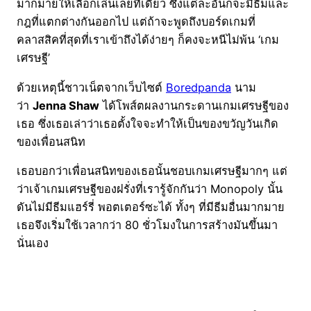
มากมายให้เลือกเล่นเลยทีเดียว ซึ่งแต่ละอันก็จะมีธีมและ
กฎที่แตกต่างกันออกไป แต่ถ้าจะพูดถึงบอร์ดเกมที่
คลาสสิคที่สุดที่เราเข้าถึงได้ง่ายๆ ก็คงจะหนีไม่พ้น ‘เกม
เศรษฐี’
ด้วยเหตุนี้ชาวเน็ตจากเว็บไซต์
Boredpanda
นาม
ว่า
Jenna Shaw
ได้โพส์ตผลงานกระดานเกมเศรษฐีของ
เธอ ซึ่งเธอเล่าว่าเธอตั้งใจจะทำให้เป็นของขวัญวันเกิด
ของเพื่อนสนิท
เธอบอกว่าเพื่อนสนิทของเธอนั้นชอบเกมเศรษฐีมากๆ แต่
ว่าเจ้าเกมเศรษฐีของฝรั่งที่เรารู้จักกันว่า Monopoly นั้น
ดันไม่มีธีมแฮร์รี่ พอตเตอร์ซะได้ ทั้งๆ ที่มีธีมอื่นมากมาย
เธอจึงเริ่มใช้เวลากว่า 80 ชั่วโมงในการสร้างมันขึ้นมา
นั่นเอง