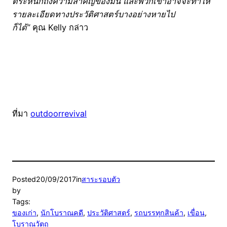
ตระหนักถึงความสำคัญของมัน และพวกเขาอาจจะทำให้
รายละเอียดทางประวัติศาสตร์บางอย่างหายไป
ก็ได้”
คุณ Kelly กล่าว
ที่มา
outdoorrevival
Posted
20/09/2017
in
สาระรอบตัว
by
Tags:
ของเก่า
, 
นักโบราณคดี
, 
ประวัติศาสตร์
, 
รถบรรทุกสินค้า
, 
เขื่อน
, 
โบราณวัตถุ