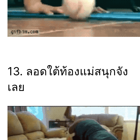
13. ลอดใต้ท้องแม่สนุกจัง
เลย