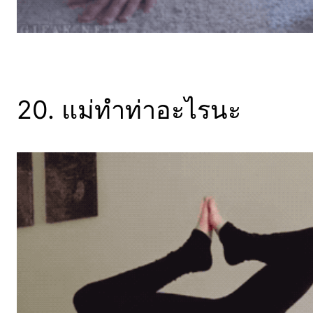
20. แม่ทำท่าอะไรนะ