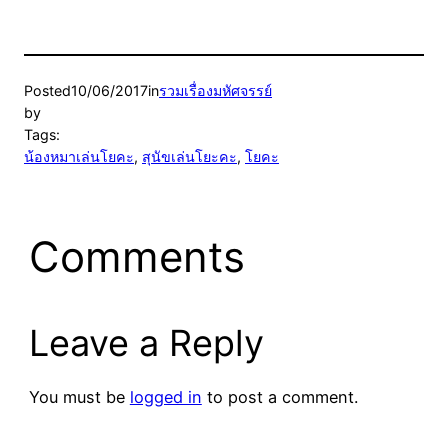
Posted
10/06/2017
in
รวมเรื่องมหัศจรรย์
by
Tags:
น้องหมาเล่นโยคะ
, 
สุนัขเล่นโยะคะ
, 
โยคะ
Comments
Leave a Reply
You must be
logged in
to post a comment.