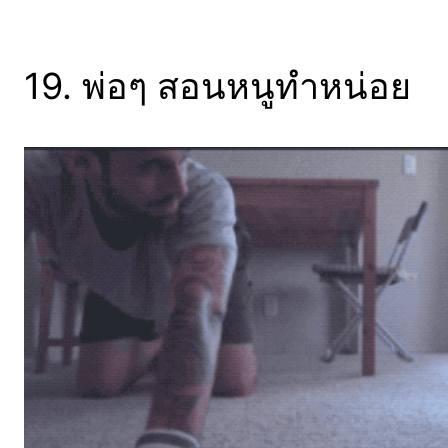
19. พ่อๆ สอนหนูทำหน่อย