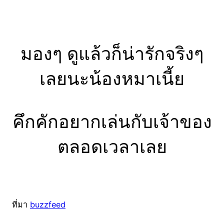
มองๆ ดูแล้วก็น่ารักจริงๆ
เลยนะน้องหมาเนี้ย
คึกคักอยากเล่นกับเจ้าของ
ตลอดเวลาเลย
ที่มา
buzzfeed