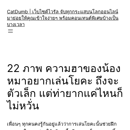
Skip
to
CatDumb | เว็บไซต์ไวรัล จับทุกกระแสบนโลกออนไลน์
มาย่อยให้คุณเข้าใจง่ายๆ พร้อมคอนเทนต์พิเศษบ้างเป็น
content
บางเวลา
22 ภาพ ความฮาของน้อง
หมาอยากเล่นโยคะ ถึงจะ
ตัวเล็ก แต่ท่ายากแค่ไหนก็
ไม่หวั่น
เพื่อนๆ ทุกคนคงรู้กันอยู่แล้วว่าการเล่นโยคะนั้นช่วยฝึก