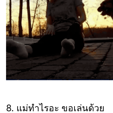
8. แม่ทำไรอะ ขอเล่นด้วย