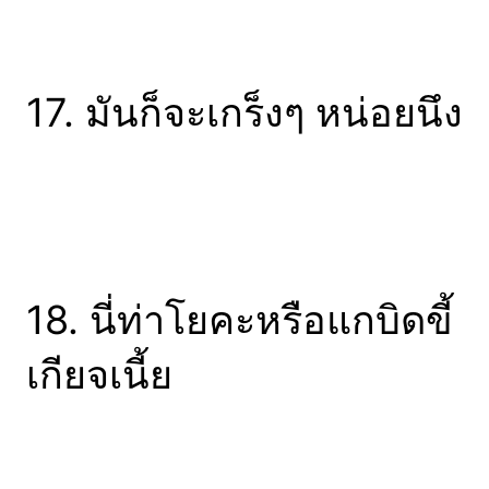
17. มันก็จะเกร็งๆ หน่อยนึง
18. นี่ท่าโยคะหรือแกบิดขี้
เกียจเนี้ย