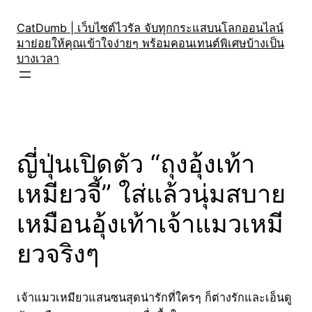
Skip
to
CatDumb | เว็บไซต์ไวรัล จับทุกกระแสบนโลกออนไลน์
มาย่อยให้คุณเข้าใจง่ายๆ พร้อมคอนเทนต์พิเศษบ้างเป็น
content
บางเวลา
ญี่ปุ่นเปิดตัว “ถุงอุ้งเท้า
เหมียวจี้” ใส่แล้วนุ่มสบาย
เหมือนอุ้งเท้าเจ้าแมวเหมี
ยวจริงๆ
เจ้าแมวเหมียวแสนซนสุดน่ารักที่ใครๆ ก็ต่างรักและเอ็นดู