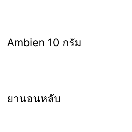
Ambien 10 กรัม
ยานอนหลับ