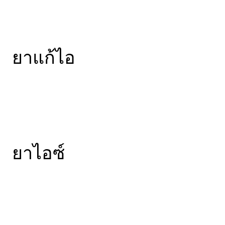
ยาแก้ไอ
ยาไอซ์