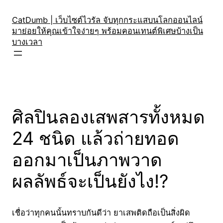
Skip
to
CatDumb | เว็บไซต์ไวรัล จับทุกกระแสบนโลกออนไลน์
มาย่อยให้คุณเข้าใจง่ายๆ พร้อมคอนเทนต์พิเศษบ้างเป็น
content
บางเวลา
ศิลปินลองเสพสารทั้งหมด
24 ชนิด แล้วถ่ายทอด
ออกมาเป็นภาพวาด
ผลลัพธ์จะเป็นยังไง!?
เชื่อว่าทุกคนนั้นทราบกันดีว่า ยาเสพติดถือเป็นสิ่งผิด