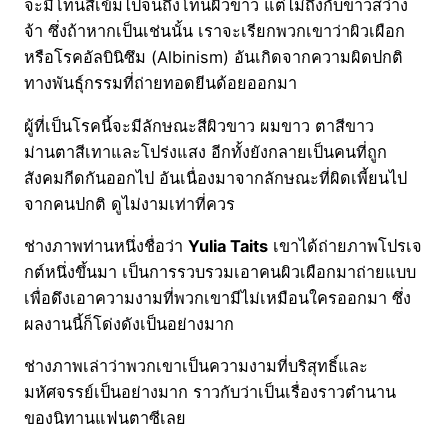
จะมีโทนสีเข้มไปจนถึงโทนผิวขาว แต่ไม่ถึงกับขาวสว่าง
จ้า ซึ่งถ้าหากเป็นเช่นนั้น เราจะเรียกพวกเขาว่าผิวเผือก
หรือโรคอัลบินิซึม (Albinism) อันเกิดจากความผิดปกติ
ทางพันธุ์กรรมที่ถ่ายทอดยีนด้อยออกมา
ผู้ที่เป็นโรคนี้จะมีลักษณะสีผิวขาว ผมขาว ตาสีขาว
ม่านตาสีเทาและโปร่งแสง อีกทั้งยังกลายเป็นคนที่ถูก
สังคมกีดกันออกไป อันเนื่องมาจากลักษณะที่ผิดเพี้ยนไป
จากคนปกติ ดูไม่งามเท่าที่ควร
ช่างภาพท่านหนึ่งชื่อว่า
Yulia Taits
เขาได้ถ่ายภาพโปรเจ
กต์หนึ่งขึ้นมา เป็นการรวบรวมเอาคนผิวเผือกมาถ่ายแบบ
เพื่อดึงเอาความงามที่พวกเขามีไม่เหมือนใครออกมา ซึ่ง
ผลงานนี้ก็โด่งดังเป็นอย่างมาก
ช่างภาพเล่าว่าพวกเขาเป็นความงามที่บริสุทธิ์และ
มหัศจรรย์เป็นอย่างมาก ราวกับว่าเป็นเรื่องราวตำนาน
ของนิทานแฟนตาซีเลย