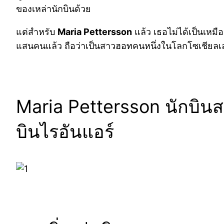
ของเหล่านักบินด้วย
แต่สำหรับ
Maria Pettersson
แล้ว เธอไม่ได้เป็นเหม
แสนคนแล้ว ถือว่าเป็นสาวฮอทคนหนึ่งในโลกโซเชียลเลยน
Maria Pettersson นักบินส
บินไรอันแอร์