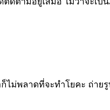
ติดตามอยู่เสมอ ไม่ว่าจะเป็นภา
 เธอก็ไม่พลาดที่จะทำโยคะ ถ่