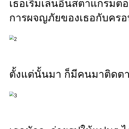
เธอเริ่มเล่นอินสตาแกรมตอน
การผจญภัยของเธอกับครอบค
ตั้งแต่นั้นมา ก็มีคนมาติดต