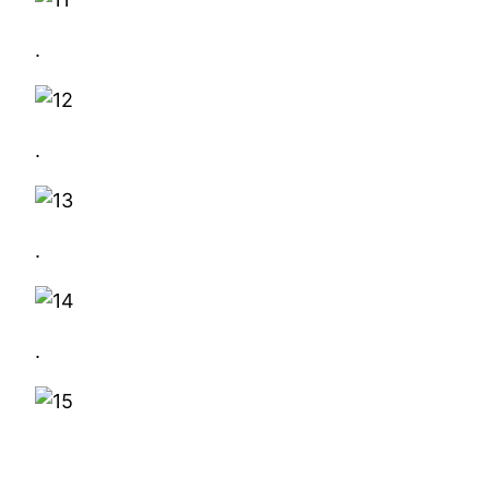
.
.
.
.