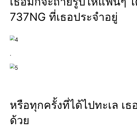
เธอมักจะถ่ายรูปให้แฟนๆ ได้
737NG ที่เธอประจำอยู่
.
หรือทุกครั้งที่ได้ไปทะเล
ด้วย