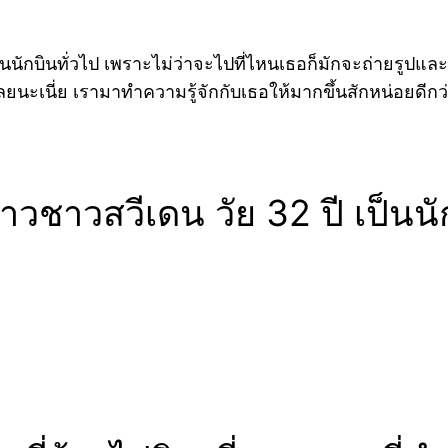
ือนนักบินทั่วไป เพราะไม่ว่าจะไปที่ไหนเธอก็มักจะถ่ายรู
ะเนี่ย เรามาทำความรู้จักกับเธอให้มากขึ้นสักหน่อยดีกว
าวชาวสวีเดน วัย 32 ปี เป็น