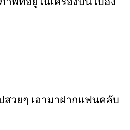
พที่อยู่ในเครื่องบินโบอิ้ง
ายรูปสวยๆ เอามาฝากแฟนคลับ