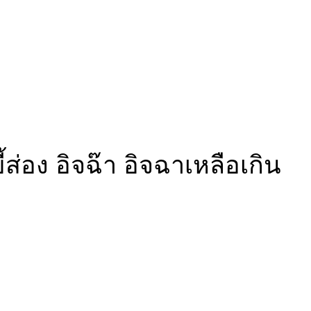
ขี้ส่อง อิจฉ๊า อิจฉาเหลือเกิน