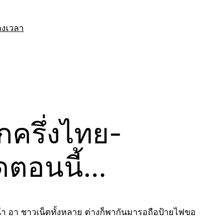
างเวลา
กครึ่งไทย-
ุดตอนนี้…
น้า อา ชาวเน็ตทั้งหลาย ต่างก็พากันมารอถือป้ายไฟขอ