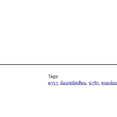
Tags:
ดารา
, 
น้องเซบัสเตียน
, 
น่ารัก
, 
หนุ่มน้อ