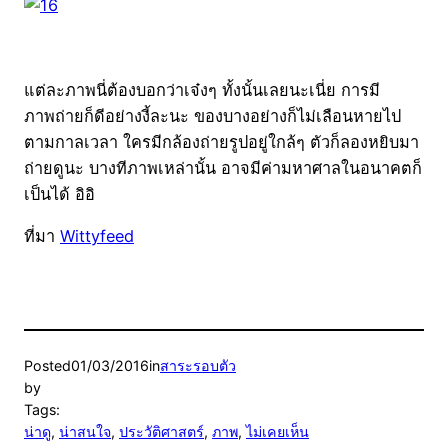
แต่ละภาพนี่ต้องบอกว่าเจ๋งๆ ทั้งนั้นเลยนะเนี่ย การมี
ภาพถ่ายก็ดีอย่างงี้ละนะ ของบางอย่างก็ไม่เลือนหายไป
ตามกาลเวลา ใครมีกล้องถ่ายรูปอยู่ใกล้ๆ ตัวก็ลองหยิบมา
ถ่ายดูนะ บางทีภาพเหล่านั้น อาจมีค่ามหาศาลในอนาคตก็
เป็นได้ อิอิ
ที่มา
Wittyfeed
Posted
01/03/2016
in
สาระรอบตัว
by
Tags:
น่าดู
, 
น่าสนใจ
, 
ประวัติศาสตร์
, 
ภาพ
, 
ไม่เคยเห็น