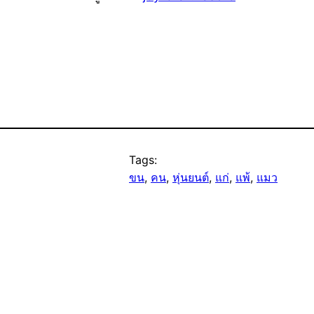
Tags:
ขน
, 
คน
, 
หุ่นยนต์
, 
แก่
, 
แพ้
, 
แมว