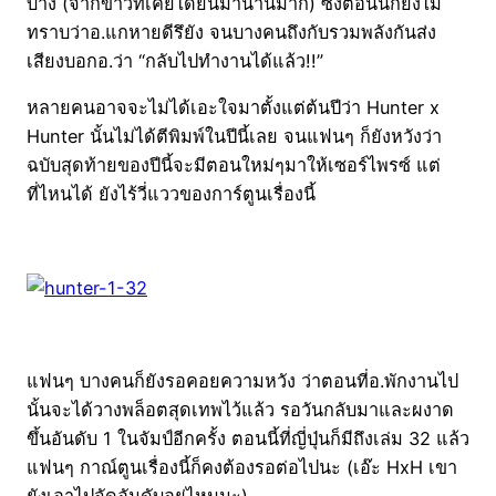
บ้าง (จากข่าวที่เคยได้ยินมานานมาก) ซึ่งตอนนี้ก็ยังไม่
ทราบว่าอ.แกหายดีรึยัง จนบางคนถึงกับรวมพลังกันส่ง
เสียงบอกอ.ว่า “กลับไปทำงานได้แล้ว!!”
หลายคนอาจจะไม่ได้เอะใจมาตั้งแต่ต้นปีว่า Hunter x
Hunter นั้นไม่ได้ตีพิมพ์ในปีนี้เลย จนแฟนๆ ก็ยังหวังว่า
ฉบับสุดท้ายของปีนี้จะมีตอนใหม่ๆมาให้เซอร์ไพรซ์ แต่
ที่ไหนได้ ยังไร้วี่แววของการ์ตูนเรื่องนี้
แฟนๆ บางคนก็ยังรอคอยความหวัง ว่าตอนที่อ.พักงานไป
นั้นจะได้วางพล็อตสุดเทพไว้แล้ว รอวันกลับมาและผงาด
ขึ้นอันดับ 1 ในจัมป์อีกครั้ง ตอนนี้ที่ญี่ปุ่นก็มีถึงเล่ม 32 แล้ว
แฟนๆ กาณ์ตูนเรื่องนี้ก็คงต้องรอต่อไปนะ (เอ๊ะ HxH เขา