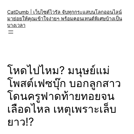
Skip
to
CatDumb | เว็บไซต์ไวรัล จับทุกกระแสบนโลกออนไลน์
มาย่อยให้คุณเข้าใจง่ายๆ พร้อมคอนเทนต์พิเศษบ้างเป็น
content
บางเวลา
โหดไปไหม? มนุษย์แม่
โพสต์เฟซบุ๊ก บอกลูกสาว
โดนครูฟาดท้ายทอยจน
เลือดไหล เหตุเพราะเล็บ
ยาว!?