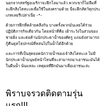
นอกจากสหรัฐอเมริกาจะฝึกโลมาแล้ว พวกเขาก็ไม่ลืมที่
จะฝึกสิงโตทะเลเพื่อใช้ในสงครามด้วย นี่จะฝึกสัตว์ทุกประ
เภทเลยรึเปล่าเนี่ย -*-
ด้วยการฝึกที่คล้ายคลึงกัน บางครั้งพวกมันเลยได้ร่วม
ปฏิบัติภารกิจเดียวกัน โดยหน้าที่คือ เฝ้าระวังในส่วนของ
ชายฝั่ง และต่อต้านนักประดาน้ำของศัตรู แถมยังสามารถ
กู้คืนยุทโธปกรณ์ที่หล่นไปในน้ำได้อีกด้วย
และการที่เป็นสุดยอดนักว่ายน้ำของเจ้าสิงโตทะเล ไม่มี
นักประดาน้ำมนุษย์หน้าไหนที่จะสามารถมาเอาชนะมันได้
ในผืนน้ำ นั่นแหละ เหตุผลที่ฝึกมันมาเพื่อเอาชนะล่ะ
พิราบจรวดติดตามรุ่น
แรก!!!