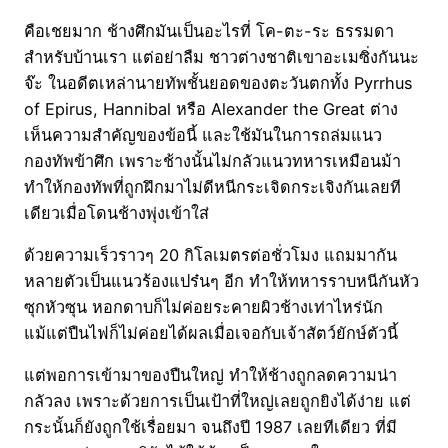
คือเชยมาก ช้างศึกมันเป็นอะไรที่ โค-ตะ-ระ ธรรมดา
สำหรับบ้านเรา แต่อย่าลืม ชาวต่างชาติเขาอะเมซิ่งกันนะ
จ๊ะ ในอดีตเหล่านายทัพชั้นยอดของตะวันตกทั้ง Pyrrhus
of Epirus, Hannibal หรือ Alexander the Great ต่าง
เห็นความสำคัญของข้อนี้ และใช้มันในการถล่มแนว
กองทัพข้าศึก เพราะช้างนั้นไม่กลัวแนวทหารเหมือนม้า
ทำให้กองทัพที่ถูกฝึกมาไม่ดีหนีกระเจิดกระเจิงกันเลยที
เดียวเมื่อโดนช้างพุ่งเข้าใส่
ด้วยความเร็วราวๆ 20 กิโลเมตรต่อชั่วโมง แถมมากัน
หลายตัวเป็นแนวร้องแปร๋นๆ อีก ทำให้ทหารราบหนีกันหัว
ซุกหัวซุน หอกดาบก็ไม่ค่อยระคายผิวช้างเท่าไหร่นัก
แม้แต่ปืนไฟก็ไม่ค่อยได้ผลเมื่อเจอกับเจ้าสัตว์ยักษ์ตัวนี้
แต่พอการเข้ามาของปืนใหญ่ ทำให้ช้างถูกลดความน่า
กลัวลง เพราะด้วยการเป็นเป้าที่ใหญ่เลยถูกยิงได้ง่าย แต่
กระนั้นก็ยังถูกใช้เรื่อยมา จนถึงปี 1987 เลยทีเดียว ที่มี