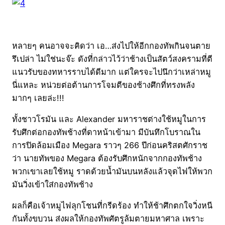
หลายๆ คนอาจจะคิดว่า เอ…ส่งไปให้อีกกองทัพกินจนตาย
รึเปล่า ไม่ใช่นะจ๊ะ ดังที่กล่าวไว้ว่าช้างเป็นสัตว์สงครามที่ตี
แนวรับของทหารราบได้ดีมาก แต่ใครจะไปนึกว่าเหล่าหมู
นี่แหละ หน่วยต่อต้านการโจมตีของช้างศึกที่ทรงพลัง
มากๆ เลยล่ะ!!!
ทั้งชาวโรมัน และ Alexander มหาราชต่างใช้หมูในการ
รับศึกต่อกองทัพช้างที่ดาหน้าเข้ามา มีบันทึกโบราณใน
การปิดล้อมเมือง Megara ราวๆ 266 ปีก่อนคริสตศักราช
ว่า นายทัพของ Megara ต้องรับศึกหนักจากกองทัพช้าง
พวกเขาเลยใช้หมู ราดด้วยน้ำมันบนหลังแล้วจุดไฟให้พวก
มันวิ่งเข้าใส่กองทัพช้าง
ผลก็คือเจ้าหมูไฟลุกโชนที่กรีดร้อง ทำให้ช้าศึกตกใจวิ่งหนี
กันทั้งขบวน ส่งผลให้กองทัพศัตรูล้มตายมหาศาล เพราะ