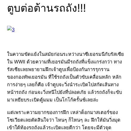
ตูบต่อต้านรถถัง!!!
ในความขัดแย้งในสมัยก่อนระหว่างนาซีเยอรมนีกับรัสเซีย
ใน WWII ด้วยความที่เยอรมันมีรถถังที่แข็งแกร่งกว่า ทาง
รัสเซียเลยพยายามฝึกเจ้าตูบเพื่อป้องกันการรุกราน
ของกองทัพเยอรมัน ที่ใช้รถถังเป็นตัวขับเคลื่อนหลัก หลัก
การง่ายๆ เลยก็คือ เจ้าตูบจะวิ่งนำระเบิดไปสกัดเส้นทาง
หน้ารถถัง ก่อนจะวิ่งหนีไปยังที่ปลอดภัย แล้วรถถังก็จะขับ
มาเหยียบระเบิดตู้มมม เป็นโกโก้ครั้นช์เลยล่ะ
แต่เพราะความยากของการฝึก เหล่าด็อกมาสเตอร์ของ
โซเวียตเลยตัดสินใจว่า ไหนๆ ก็ไหนๆ ละ ฝึกให้มันวิ่งมุด
เข้าใต้ท้องรถถังแล้วระเบิดเลยดีกว่า โดยจะมีตัวจุด