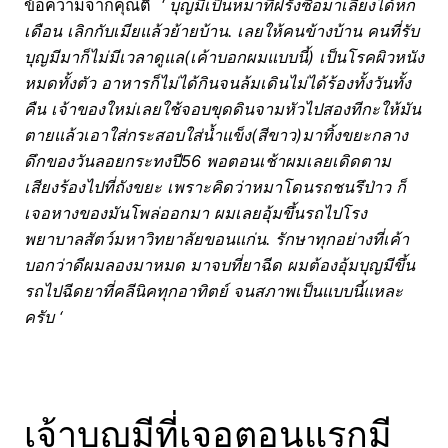
ข้อความจากคุณติ
‘ บุญมีเป็นหมาที่ฝรั่งซื้อมาเลี้ยงได้หก
เดือน เลิกกับเมียแล้วย้ายบ้าน. เลยให้คนข้างบ้าน คนที่รับ
บุญมีมาก็ไม่มีเวลาดูแล(เค้าบอกผมแบบนี้) เป็นโรคผิวหนัง
หมดทั้งตัว อาหารก็ไม่ได้กินจนล้มเดินไม่ได้ร้องทั้งวันทั้ง
คืน เจ้าของใหม่เลยใช้จอบขุดดินจามหัวไปสองทีกะให้มัน
ตายแล้วเอาใส่กระสอบใส่น้ำแข็ง(สีขาว)มาทิ้งขยะกลาง
ดึกของวันลอยกระทงปี56 พอตอนเช้าผมเลยเดิดตาม
เสียงร้องไปที่ถังขยะ เพราะคิดว่าหมาโดนรถชนรึป่าว ก็
เจอหางของมันโพล่ออกมา ผมเลยอุ้มขึ้นรถไปโรง
พยาบาลสัตว์มหาวิทยาลัยขอนแก่น. รักษาทุกอย่างที่เค้า
บอกว่าดีผมลองมาหมด มาจบที่ยาฉีด ผมต้องอุ้มบุญมีขึ้น
รถไปฉีดยาที่คลีนิคทุกอาทิตย์ จนสภาพเป็นแบบนี้แหละ
ครับ ‘
เจ้าบุญมีที่เจอตอนแรกมี