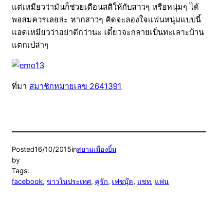
แต่เหมียวว่ามันก็ช่วยเตือนสติให้กับสาวๆ หรือหนุ่มๆ ได้
พอสมควรเลยล่ะ หากสาวๆ คิดจะลองใจแฟนหนุ่มแบบนี้
แอดเหมียวว่าอย่าดีกว่านะ เดี๋ยวจะกลายเป็นทะเลาะบ้าน
แตกเปล่าๆ
ที่มา
สมาชิกหมายเลข 2641391
Posted
16/10/2015
in
สยามเมืองยิ้ม
by
Tags:
facebook
, 
ข่าวในประเทศ
, 
คู่รัก
, 
เฟซบุ๊ค
, 
แชท
, 
แฟน