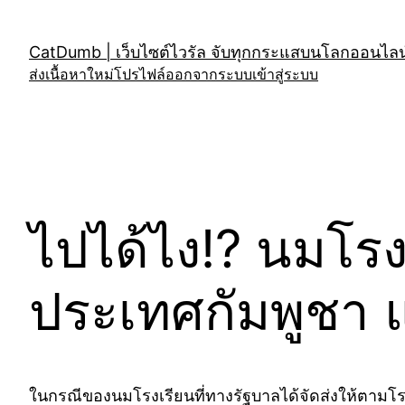
Skip
to
CatDumb | เว็บไซต์ไวรัล จับทุกกระแสบนโลกออนไลน์
content
ส่งเนื้อหาใหม่
โปรไฟล์
ออกจากระบบ
เข้าสู่ระบบ
ไปได้ไง!? นมโร
ประเทศกัมพูชา 
ในกรณีของนมโรงเรียนที่ทางรัฐบาลได้จัดส่งให้ตามโรงเร