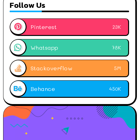
Follow Us
Pinterest
23K
Whatsapp
78K
Stackoverflow
5M
Behance
450K