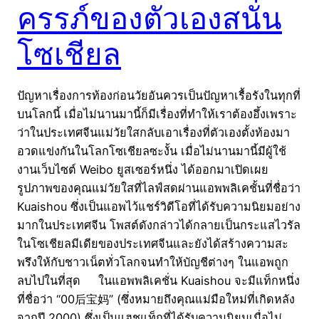
ครรภ์ของตัวเองสนั่น
โซเชียล
ปัญหาเรื่องการท้องก่อนวัยอันควรเป็นปัญหาเรื้อรังในทุกที่
บนโลกนี้ เมื่อไม่นานมานี้ก็มีเรื่องที่ทำให้เราต้องอึ้งเพราะ
ว่าในประเทศจีนแม่วัยใสกลับเอาเรื่องที่ตัวเองตั้งท้องมา
อวดแข่งกันในโลกโซเชียลซะงั้น เมื่อไม่นานมานี้มีผู้ใช้
งานเว็บไซต์ Weibo ยูสเซอร์หนึ่ง ได้ออกมาเปิดเผย
รูปภาพของคุณแม่วัยใสที่ไลฟ์สดผ่านแอพพลิเคชั้นที่ชื่อว่า
Kuaishou ซึ่งเป็นแอพไว้แชร์วิดีโอที่ได้รับความนิยมอย่าง
มากในประเทศจีน โพสต์ดังกล่าวได้กลายเป็นกระแสไวรัล
ในโซเชียลมีเดียของประเทศจีนและยังได้สร้างความสะ
พรึงให้กับชาวเน็ตทั่วโลกจนทำให้บัญชีต่างๆ ในแอพถูก
ลบไปในที่สุด ในแอพพลิเคชั่น Kuaishou จะมีแท็กหนึ่ง
ที่ชื่อว่า “00后宝妈” (ซึ่งหมายถึงคุณแม่มือใหม่ที่เกิดหลัง
จากปี 2000) ซึ่งเป็นแฮชแท็กที่ได้รับความนิยมเมื่อไม่