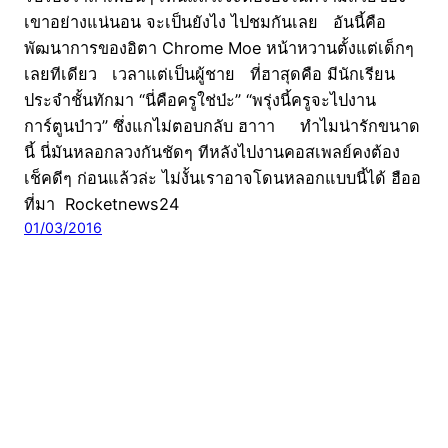
เขาอย่างแน่นอน จะเป็นยังไง ไปชมกันเลย อันนี้คือ
พัฒนาการของอิตา Chrome Moe หน้าหวานตั้งแต่เด็กๆ
เลยทีเดียว เวลาแต่เป็นผู้ชาย ที่ฮาสุดคือ มีนักเรียน
ประจำชั้นทักมา “นี่คือครูใช่ป่ะ” “พรุ่งนี้ครูจะไปงาน
การ์ตูนป่าว” ซึ่งแกไม่ตอบกลับ ฮาาา ทำไมน่ารักขนาด
นี้ นี่มันหลอกลวงกันชัดๆ ทีหลังไปงานคอสเพลย์คงต้อง
เช็คดีๆ ก่อนแล้วล่ะ ไม่งั้นเราอาจโดนหลอกแบบนี้ได้ ฮืออ
ที่มา Rocketnews24
01/03/2016
CatDumb | เว็บไซต์ไวรัล จับทุกกระแสบนโลกออนไลน์
มาย่อยให้คุณเข้าใจง่ายๆ พร้อมคอนเทนต์พิเศษบ้างเป็น
บางเวลา