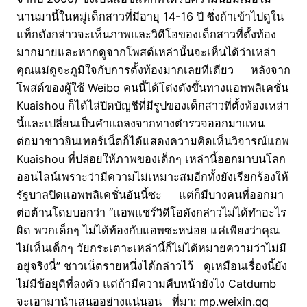
นานมานี้ในหมู่เด็กสาวที่มีอายุ 14-16 ปี ซึ่งถ้าเข้าไปดูใน
แท็กดังกล่าวจะเห็นภาพและวิดีโอของเด็กสาวที่ตั้งท้อง
มากมายและหากดูจากโพสต์เหล่านั้นจะเห็นได้ว่าเหล่า
คุณแม่ดูจะภูมิใจกับการตั้งท้องมากเลยทีเดียว หลังจาก
โพสต์ของผู้ใช้ Weibo คนนี้ได้โด่งดังขึ้นทางแอพพลิเคชั่น
Kuaishou ก็ได้ไล่ปิดบัญชีที่มีรูปของเด็กสาวที่ตั้งท้องเหล่า
นี้และเปลี่ยนเป็นคำแถลงจากทางตำรวจออกมาแทน
ต่อมาชาวอินเทอร์เน็ตก็ได้แสดงความคิดเห็นวิจารณ์แอพ
Kuaishou ที่ปล่อยให้ภาพของเด็กๆ เหล่านี้ออกมาบนโลก
ออนไลน์เพราะว่ามีความไม่เหมาะสมอีกทั้งยังเรียกร้องให้
รัฐบาลปิดแอพพลิเคชั่นอันนี้ซะ แต่ก็มีบางคนที่ออกมา
ต่อต้านโดยบอกว่า “แอพแชร์วิดีโอดังกล่าวไม่ได้ทำอะไร
ผิด พวกเด็กๆ ไม่ได้ท้องกับแอพซะหน่อย แค่เพียงว่าคุณ
ไม่เห็นเด็กๆ วัยกระเตาะเหล่านี้ก็ไม่ได้หมายความว่าไม่มี
อยู่จริงนี่” ชาวเน็ตรายหนึ่งได้กล่าวไว้ ดูเหมือนเรื่องนี้ยัง
ไม่มีข้อยุติที่ลงตัว แต่ถ้ามีความคืบหน้ายังไง Catdumb
จะเอามานำเสนออย่างแน่นอน ที่มา: mp.weixin.qq