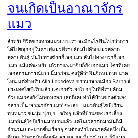
จนเกิดเป็นอาณาจักร
แมว
สำหรับชีวิตของทาสแมวแบบเรา จะมีอะไรฟินไปกว่าการ
ได้ไปขลุกอยู่ในคาเฟ่แมวที่รายล้อมไปด้วยแมวหลาก
หลายพันธุ์ หันไปทางซ้ายก็เจอแมว หันไปทางขวาก็เจอ
แมว แม้แต่จะหยิบแก้วกาแฟมาจิบก็ยังเจอแมว ใครที่เคย
เจอสถานการณ์แบบนี้มาก่อน คงรู้ดีว่าฟินจิกหมอนขนาด
ไหน แต่สำหรับ Alla Lebedeva ชาวนาจากเมือง Barnaul
ประเทศไซบีเรียแล้ว แค่เอาตัวเองไปอยู่ในที่ที่รายล้อม
ด้วยแมวคงยังไม่พอหรอก เธอก็เลยทำให้บ้านของตัวเอง
กลายเป็น ‘อาณาจักรแมว’ ซะเลย แมวพันธุ์ไซบีเรียน
ทนหนาว ขนนุ่ม ปุกปุย จริงๆ แล้วที่บ้านของเธอเลี้ยง
แมวพันธุ์ไซบีเรียนมานานแล้ว แต่ในเวลาต่อมามันก็มี
จำนวนเยอะมากขึ้นเรื่อยๆ จนต้องทำโรงนาหลังหนึ่งเป็น
ที่นอนให้พวกมันทั้งหลังเลย พอเธอเห็นว่าไหนๆ ก็มีแมว