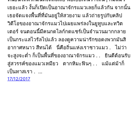
เยอะแล้ว งั้นก็เปิดเป็นอาณาจักรแมวเลยก็แล้วกัน จากนั้น
เธอจัดแจงพื้นที่ที่มันอยู่ให้สวยงาม แล้วถ่ายรูปกับคลิป
วิดีโอของอาณาจักรแมวไปเผยแพร่ลงในยูทูบและทวิต
เตอร์ จนตอนนี้มีคนกดไลก์กดแชร์เป็นจำนวนมากกลาย
เป็นกระแสไวรัลไปแล้ว ลองดูความน่ารักขอดงพวกมันสิ
อากาศหนาว สีทนได้ นี่คือถิ่นแห่งเราชาวแมว . ไม่ว่า
จะสูงจะต่ำ ก็เป็นพื้นที่ของอาณาจักรแมว . . ยินดีต้อนรับ
สู่สวรรค์ของแมวเหมียว ตากหิมะฟินๆ . . แม้แต่ม้าก็
เป็นทาสเรา . …
17/12/2017
CatDumb | เว็บไซต์ไวรัล จับทุกกระแสบนโลกออนไลน์