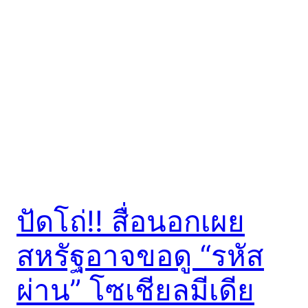
ปัดโถ่!! สื่อนอกเผย
สหรัฐอาจขอดู “รหัส
ผ่าน” โซเชียลมีเดีย