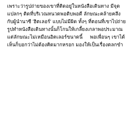
เพราะว่ารูปถ่ายของเขาที่ติดอยู่ในหนังสือเดินทาง มีจุด
แปลกๆ ติดที่บริเวณหนวดพอดิบพอดี ลักษณะคล้ายคลึง
กับผู้นำนาซี ‘ฮิตเลอร์’ แบบไม่มีผิด ทั้งๆ ที่ตอนที่เขาไปถ่าย
รูปทำหนังสือเดินทางนั้นก็โกนให้เกลี้ยงเกลาพอประมาณ
แต่ลักษณะไม่เหมือนอิตเลอร์ขนาดนี้ พอเพื่อนๆ เขาได้
เห็นก็บอกว่าไม่ต้องคิดมากหรอก มองให้เป็นเรื่องตลกขำ
ขันไป แต่เขาก็ไม่อยากให้เกิดปัญหาที่อาจจะตามมาใน
ภายหลัง ติดต่อเจ้าหน้าที่ให้ออกหนังสือเดินทางเล่มใหม่
เป็นที่เรียบร้อยแล้วล่ะ ฮร่าาา ที่มา :
manchestereveningnews, theladbible
03/06/2016