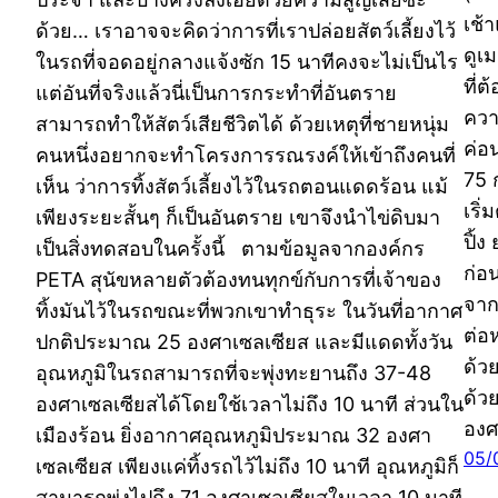
เช้
ด้วย… เราอาจจะคิดว่าการที่เราปล่อยสัตว์เลี้ยงไว้
ดูเ
ในรถที่จอดอยู่กลางแจ้งซัก 15 นาทีคงจะไม่เป็นไร
ที่
แต่อันที่จริงแล้วนี่เป็นการกระทำที่อันตราย
ควา
สามารถทำให้สัตว์เสียชีวิตได้ ด้วยเหตุที่ชายหนุ่ม
ค่อ
คนหนึ่งอยากจะทำโครงการรณรงค์ให้เข้าถึงคนที่
75 
เห็น ว่าการทิ้งสัตว์เลี้ยงไว้ในรถตอนแดดร้อน แม้
เริ
เพียงระยะสั้นๆ ก็เป็นอันตราย เขาจึงนำไข่ดิบมา
ปิ้
เป็นสิ่งทดสอบในครั้งนี้ ตามข้อมูลจากองค์กร
ก่อ
PETA สุนัขหลายตัวต้องทนทุกข์กับการที่เจ้าของ
จาก
ทิ้งมันไว้ในรถขณะที่พวกเขาทำธุระ ในวันที่อากาศ
ต่อ
ปกติประมาณ 25 องศาเซลเซียส และมีแดดทั้งวัน
ด้ว
อุณหภูมิในรถสามารถที่จะพุ่งทะยานถึง 37-48
ด้ว
องศาเซลเซียสได้โดยใช้เวลาไม่ถึง 10 นาที ส่วนใน
องศ
เมืองร้อน ยิ่งอากาศอุณหภูมิประมาณ 32 องศา
05/
เซลเซียส เพียงแค่ทิ้งรถไว้ไม่ถึง 10 นาที อุณหภูมิก็
สามารถพุ่งไปถึง 71 องศาเซลเซียสในเวลา 10 นาที