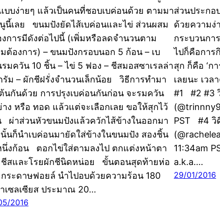
าแบบง่ายๆ แล้วเป็นคนที่ชอบเบค่อนด้วย ตามมา
ส่วนประกอบด
มนูนี้เลย ขนมปังยัดไส้เบค่อนและไข่ ส่วนผสม
ด้วยความง่า
ต้องการมีดังต่อไปนี้ (เพิ่มหรือลดจำนวนตาม
กระบวนการ
มต้องการ) – ขนมปังกรอบนอก 5 ก้อน – เบ
ไปก็คือการก
นรมควัน 10 ชิ้น – ไข่ 5 ฟอง – ชีสมอสซาเรลล่า
สุก ก็คือ ‘
กรัม – ผักชีฝรั่งจำนวนเล็กน้อย วิธีการทำมา
เลยนะ เวลาด
่มต้นกันด้วย การปรุงเบค่อนกันก่อน จะรมควัน
#1 #2 #3 วิ
ง ย่าง หรือ ทอด แล้วแต่จะเลือกเลย ขอให้สุกไว้
(@trinnny93
น ผ่าส่วนหัวขนมปังแล้วควักไส้ข้างในออกมา
PST #4 วิด
นั้นก็นำเบค่อนมายัดใส่ข้างในขนมปัง สองชิ้น
(@racheleat
หนึ่งก้อน ตอกไข่ใส่ตามลงไป ตกแต่งหน้าตา
11:34am PS
ยชีสและโรยผักชีนิดหน่อย ขั้นตอนสุดท้ายห่อ
a.k.a.…
29/01/2016
ยกระดาษฟอยล์ นำไปอบด้วยความร้อน 180
าเซลเซียส ประมาณ 20…
05/2016