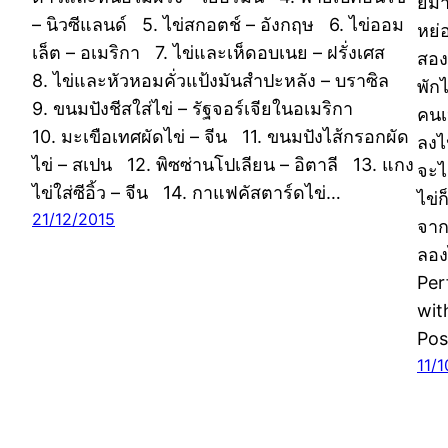
ยมา
– นิวซีแลนด์ 5. ไข่สกอตช์ – อังกฤษ 6. ไข่ออม
หย่
เล็ต – อเมริกา 7. ไข่และเห็ดอบเนย – ฝรั่งเศส
สอง 
8. ไข่และหัวหอมคั่วแป้งมันสำปะหลัง – บราซิล
พัก
9. ขนมปังชีสใส่ไข่ – รัฐจอร์เจียในอเมริกา
คนเ
10. มะเขือเทศผัดไข่ – จีน 11. ขนมปังไส้กรอกผัด
ลงไ
ไข่ – สเปน 12. พิซซ่านโปเลียน – อิตาลี 13. แกง
จะไ
ไข่ใส่ซีอิ้ว – จีน 14. กาแฟคัสตาร์ดไข่…
ไข่
21/12/2015
จาก
ลอง
Per
wit
Pos
11/