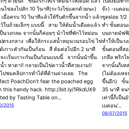
กๆ ด้วยนะ ขั้นแรกให้เราต้มน้ำให้เดือด แล้ว
ไปลงมือทำก
อนไข่ลงไปสัก 10 วินาที(ระวังไข่แตกด้วยนะ)
จ๊ะ) -เบคอน 
เมื่อครบ 10 วินาทีแล้วให้รีบตักขึ้นจากน้ำ แล้ว
ขูดฝอย 1/2 
ไว้ในถ้วยเล็กๆ แบบนี้ สาม ให้ต้มน้ำเดือดแล้ว
ทำ ขั้นตอนแ
ป็นวงกลม จากนั้นก็ค่อยๆ นำไข่ที่พักไว้หย่อน
บนถาดมัฟฟิ
ปตรงกลาง เพื่อให้กระแสน้ำหมุนวนรอบไข่ ไข่
ทำให้เป็น
ด้เกาะตัวกันเป็นก้อน สี่ ต้มต่อไปอีก 2 นาที
ขั้นตอนที่ส
ก็จะเริ่มเกาะกันเป็นก้อนแบบนี้ จากนั้นนำขึ้น
เกลือ พริกไ
น้ำ ทาดา!! กลายเป็นไข่ดาวน้ำที่สวยงาม!!
จากนั้นก็เท
ไปชมคลิปการทำได้ที่ด้านล่างเลย The
(ไม่ต้องเทจ
fect PoachDon’t fear the poached egg
ขึ้นอีก) ข
h this handy hack. http://bit.ly/1RkdUX9
35 นาที จนข
ted by Tasting Table on…
เท่านี้ก็เป็
10/2015
เบคอน’…
08/07/2015