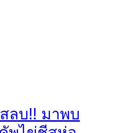
๊ดสลบ!! มาพบ
‘คัพไข่ชีสห่อ