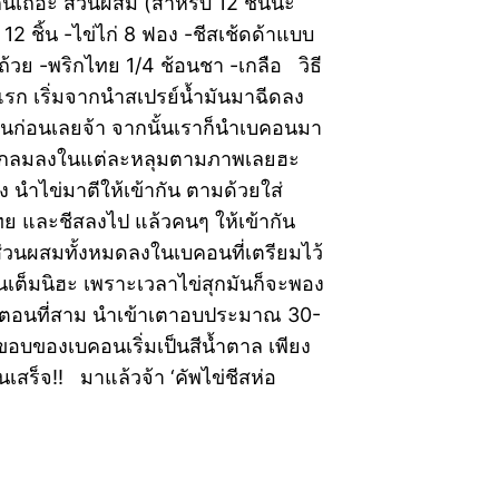
ันเถอะ ส่วนผสม (สำหรับ 12 ชิ้นนะ
12 ชิ้น -ไข่ไก่ 8 ฟอง -ชีสเช้ดด้าแบบ
ถ้วย -พริกไทย 1/4 ช้อนชา -เกลือ วิธี
รก เริ่มจากนำสเปรย์น้ำมันมาฉีดลง
นก่อนเลยจ้า จากนั้นเราก็นำเบคอนมา
วงกลมลงในแต่ละหลุมตามภาพเลยฮะ
อง นำไข่มาตีให้เข้ากัน ตามด้วยใส่
ทย และชีสลงไป แล้วคนๆ ให้เข้ากัน
ส่วนผสมทั้งหมดลงในเบคอนที่เตรียมไว้
นเต็มนิฮะ เพราะเวลาไข่สุกมันก็จะพอง
ั้นตอนที่สาม นำเข้าเตาอบประมาณ 30-
อบของเบคอนเริ่มเป็นสีน้ำตาล เพียง
นอันเสร็จ!! มาแล้วจ้า ‘คัพไข่ชีสห่อ