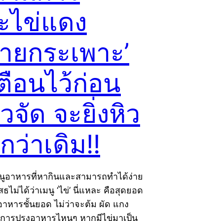
าะไข่แดง
้ายกระเพาะ’
ตือนไว้ก่อน
ิวจัด จะยิ่งหิว
ว่าเดิม!!
ูอาหารที่หากินและสามารถทำได้ง่าย
เสธไม่ได้ว่าเมนู ‘ไข่’ นี่แหละ คือสุดยอด
อาหารชั้นยอด ไม่ว่าจะต้ม ผัด แกง
ีการปรุงอาหารไหนๆ หากมีไข่มาเป็น