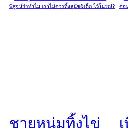
ชายหนุ่มทิ้งไข่
เ