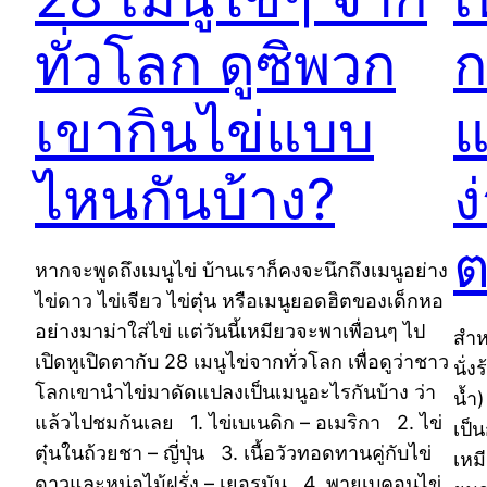
ทั่วโลก ดูซิพวก
ก
เขากินไข่แบบ
แ
ไหนกันบ้าง?
ง
หากจะพูดถึงเมนูไข่ บ้านเราก็คงจะนึกถึงเมนูอย่าง
ไข่ดาว ไข่เจียว ไข่ตุ๋น หรือเมนูยอดฮิตของเด็กหอ
อย่างมาม่าใส่ไข่ แต่วันนี้เหมียวจะพาเพื่อนๆ ไป
สำห
เปิดหูเปิดตากับ 28 เมนูไข่จากทั่วโลก เพื่อดูว่าชาว
นั่
โลกเขานำไข่มาดัดแปลงเป็นเมนูอะไรกันบ้าง ว่า
น้ำ
แล้วไปชมกันเลย 1. ไข่เบเนดิก – อเมริกา 2. ไข่
เป็
ตุ๋นในถ้วยชา – ญี่ปุ่น 3. เนื้อวัวทอดทานคู่กับไข่
เหม
ดาวและหน่อไม้ฝรั่ง – เยอรมัน 4. พายเบคอนไข่