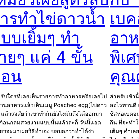
ารทำไข่ดาวน้ำ
เบค
บบเยิ้มๆ ทำ
อาห
่ายๆ แค่ 4 ขั้น
พิเศ
ตอน
คุณ
รับใครที่เคยเห็นรายการทำอาหารหรือเคยไป
สำหรับเช้าน
งร้านอาหารแล้วเห็นเมนู Poached egg(ไข่ดาว
อะไรทานดี เ
) แล้วสงสัยว่าเขาทำกันยังไงมันถึงได้ออกมา
ชีสห่อเบคอน
นก้อนกลมสวยงามแบบนั้นแล้วล่ะก็ วันนี้แอด
กิน ที่จะทำ
ียวจะมาเผยวิธีทำเอง ขอบอกว่าทำได้ง่า
เต็มๆ คำเลยล่