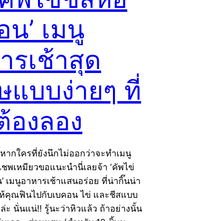
อน’ เมนู
ารเช้าสุด
ษแบบง่ายๆ ที่
ต้องลอง
ี้หากใครที่ยังนึกไม่ออกว่าจะทำเมนู
ชพเหมียวขอแนะนำนี่เลยจ้า ‘คัพไข่
’ เมนูอาหารเช้าแสนอร่อย ที่น่ากิ๊นน่า
ให้คุณฟินไปกับเบคอน ไข่ และชีสแบบ
ะ นั่นแน่!! รู้นะว่าหิวแล้ว ถ้าอย่างนั้น