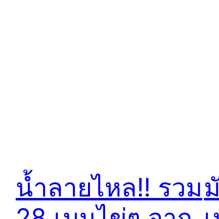
น้ำลายไหล!! รวม
ม
28 เมนูไข่ๆ จาก
เ