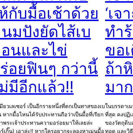
ห้กับมื้อเช้าด้วย
‘เจ
นมปังยัดไส้เบ
ทำร
่อนและไข่
ขอเ
ร่อยฟินๆ กว่านี้
ถ้าห
ม่มีอีกแล้ว!!
มากก
มียวเลเซอร์ เป็นอีกรายหนึ่งที่ตกเป็นทาสของเบ
ในบรรดาเมน
น หากมื้อไหนได้รับประทานถือว่าเป็นมื้อที่เรียก
ที่สุด คงปฏิ
ว่าพระเจ้าประทานความอร่อยมาให้เลยล่ะ
ของวัตถุดิบ
อร์เกิ๊น) เอาล่ะ!! หากใครอยากจะลองหาเมนูมื้อ
ทอด และวิธ