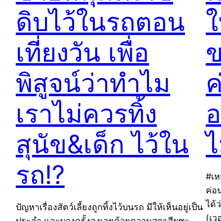
ดิบไว้ในรถตอน
ใ
เที่ยงวัน เพื่อ
ข
พิสูจน์ว่าทำไม
ค
เราไม่ควรทิ้ง
อ
สุนัข&เด็ก ไว้ใน
ไ
รถ!?
#เห
ค่อ
ได้
ปัญหาเรื่องสัตว์เลี้ยงถูกทิ้งไว้บนรถ มีให้เห็นอยู่เป็น
(เว
ประจำ และบางครั้งลงเอยด้วยความสูญเสียซะ