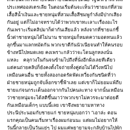
ประเทศออสเตรเลีย ในตอนเริ่มต้นจะเห็นว่าชายแก่ที่สวม
เสื้อสีน้ำเงินและชายหนุ่มที่สวมเสื้อสีชมพูกำลังมีปากเสียง
กันอยู่ แต่ก็ไม่อาจทราบได้ว่าพวกเขาทะเลาะเรื่องอะไร
กันเพราะเริ่มคลิปมาก็ด่ากันเสียแล้ว หลังจากที่ชายแก่ชี้
นิ้วด่าชายหนุ่มได้ไม่นาน ชายหนุ่มก็หมดความอดทนแล้ว
ลุกขึ้นมาแลกหมัดกัน พวกเขาตีกันนัวเนียจนทำให้คนรอบ
ข้างหนีไปหมดเลย คงเพราะกลัวว่าจะโดนลูกหลงนั่น
แหละ คลุกวงในกันจนข้ามไปถึงที่นั่งอีกฝั่งเลยทีเดียว
แต่คนถ่ายคลิปก็ยังคงตั้งใจถ่ายทั้งคู่ต่อไม่ได้วิ่งหนีไป
เหมือนคนอื่น ชายทั้งสองกอดรัดฟัดเหวี่ยงกันชนิดที่ว่า
ฝ่ายชายหนุ่มถูกจับล็อกขาชี้ฟ้าเลย แต่เขาก็ไม่ยอมแพ้ถีบ
ชายแก่จนกระเด็นออกจากกันไปคนละทาง จากนั้นเหมือน
ว่าชายหนุ่มจะได้สติขึ้นมาว่าพวกเขาไม่ควรจะมาต่อยตี
กันเหมือนเด็กๆ แบบนี้เลย เขาจึงพยายามหาทาง
ประนีประนอมกับชายแก่ ชายหนุ่มบอกว่า “เอาล่ะ ตอน
แรกคุณเป็นคนเริ่มหาเรื่องผมก่อนนะ แต่ผมไม่อยากให้
วันนี้กลายเป็นวันแย่ๆ ไป ผมแค่พยายามจะกลับบ้านไปพัก