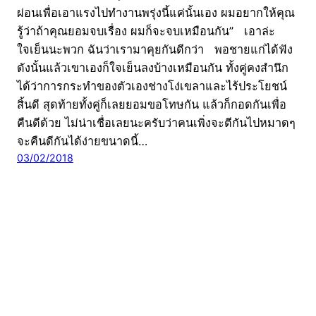
ผ่อนเพื่อเอาแรงไปทำงานพรุ่งนี้แค่นั้นเอง ผมอยากให้คุณ
รู้ว่าถ้าคุณยอมจบเรื่อง ผมก็จะจบเหมือนกัน” เอาล่ะ
ใจเย็นนะพวก ฉันว่าเรามาคุยกันดีกว่า พอชายแก่ได้ฟัง
ดังนั้นแล้วเขาเองก็ใจเย็นลงบ้างเหมือนกัน ทั้งคู่คงสำนึก
ได้ว่าการกระทำของตัวเองช่างโง่เขลาและไร้ประโยชน์
สิ้นดี สุดท้ายทั้งคู่ก็เลยยอมขอโทษกัน แล้วก็กอดกันเพื่อ
คืนดีด้วย ไม่น่าเชื่อเลยนะครับว่าคนเพิ่งจะตีกันไปหมาดๆ
จะคืนดีกันได้ง่ายขนาดนี้…
03/02/2018
CatDumb | เว็บไซต์ไวรัล จับทุกกระแสบนโลกออนไลน์
มาย่อยให้คุณเข้าใจง่ายๆ พร้อมคอนเทนต์พิเศษบ้างเป็น
บางเวลา