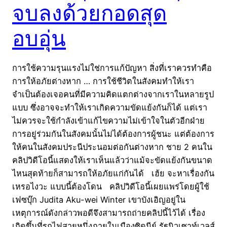
จบลงด้วยกอดสุด
อบอุ่น
การใช้ความรุนแรงไม่ใช่การแก้ปัญหา สิ่งที่เราควรทำคือ
การให้อภัยต่างหาก … การใช้ชีวิตในสังคมทำให้เรา
จำเป็นต้องเจอคนที่มีความคิดแตกต่างจากเราในหลายรูป
แบบ ซึ่งอาจจะทำให้เราเกิดความขัดแย้งกันก็ได้ แต่เรา
ไม่ควรจะใช้กำลังเข้าแก้ไขความไม่เข้าใจในตัวอีกฝ่าย
การอยู่ร่วมกันในสังคมนั้นไม่ได้ต้องการผู้ชนะ แต่ต้องการ
ให้คนในสังคมประนีประนอมต่อกันต่างหาก ชาย 2 คนใน
คลิปวิดีโอนี้แสดงให้เราเห็นแล้วว่าแม้จะขัดแย้งกันขนาด
ไหนสุดท้ายก็สามารถให้อภัยแก่กันได้ เฮ้ย จะหาเรื่องกัน
เหรอไงวะ แบบนี้ต้องโดน คลิปวิดีโอนี้เผยแพร่โดยผู้ใช้
เฟซบุ๊ก Judita Aku-wei Winter เขาบังเอิญอยู่ใน
เหตุการณ์ดังกล่าวพอดีจึงสามารถถ่ายคลิปนี้ไว้ได้ เรื่อง
เกิดขึ้นที่รถไฟสายหนึ่งภายในเมืองซิดนีย์ รัฐนิวเซาท์เวลส์