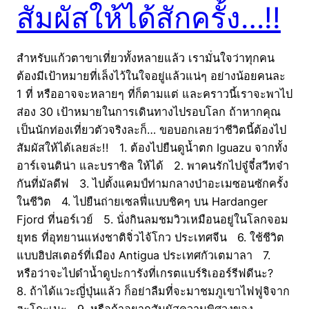
สัมผัสให้ได้สักครั้ง…!!
สำหรับแก้วตาขาเที่ยวทั้งหลายแล้ว เรามั่นใจว่าทุกคน
ต้องมีเป้าหมายที่เล็งไว้ในใจอยู่แล้วแน่ๆ อย่างน้อยคนละ
1 ที่ หรืออาจจะหลายๆ ที่ก็ตามแต่ และคราวนี้เราจะพาไป
ส่อง 30 เป้าหมายในการเดินทางไปรอบโลก ถ้าหากคุณ
เป็นนักท่องเที่ยวตัวจริงละก็… ขอบอกเลยว่าชีวิตนี้ต้องไป
สัมผัสให้ได้เลยล่ะ!! 1. ต้องไปยืนดูน้ำตก Iguazu จากทั้ง
อาร์เจนติน่า และบราซิล ให้ได้ 2. พาคนรักไปจู๋จี๋สวีทจ๋า
กันที่มัลดีฟ 3. ไปตั้งแคมป์ท่ามกลางป่าอะเมซอนซักครั้ง
ในชีวิต 4. ไปยืนถ่ายเซลฟี่แบบชิคๆ บน Hardanger
Fjord ที่นอร์เวย์ 5. นั่งกินลมชมวิวเหมือนอยู่ในโลกจอม
ยุทธ ที่อุทยานแห่งชาติจิ่วไจ้โกว ประเทศจีน 6. ใช้ชีวิต
แบบฮิปสเตอร์ที่เมือง Antigua ประเทศกัวเตมาลา 7.
หรือว่าจะไปดำน้ำดูปะการังที่เกรตแบร์ริเออร์รีฟดีนะ?
8. ถ้าได้แวะญี่ปุ่นแล้ว ก็อย่าลืมที่จะมาชมภูเขาไฟฟูจิจาก
ฮะโกะเนะ 9. หรือถ้าอยากสัมผัสความพิศวงของ