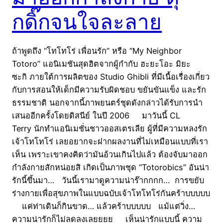
กดิ๊กจนใจละลาย
ถ้าพูดถึง “โทโทโร่ เพื่อนรัก” หรือ “My Neighbor
Totoro” แอนิเมชันสุดฮิตจากผู้กำกับ ฮะยะโอะ มิยะ
ซะกิ ภายใต้การผลิตของ Studio Ghibli ที่มีเนื้อเรื่องเกี่ยว
กับการสอนให้เด็กมีความรับผิดชอบ ขยันขันแข็ง และรัก
ธรรมชาติ นอกจากนี้ภาพยนตร์ชุดดังกล่าวได้รับการนำ
เสนออีกครั้งโดยดิสนีย์ ในปี 2006 มาวันนี้ CL
Terry นักทำแอนิเมชั่นชาวออสเตรเลีย ผู้ที่มีความหลงรัก
เจ้าโทโทโร่ เลยอยากจะฝากผลงานที่ไม่เหมือนแบบที่เรา
เห็น เพราะเขาคงคิดว่ามันอ้วนเกินไปแล้ว ต้องจับมาออก
กำลังกายสักหน่อยสิ เกิดเป็นภาพชุด “Totorobics” อันน่า
รักนี้ขึ้นมา… วันนี้เรามาดูความน่าร๊ากกกก… การขยับ
ร่างกายเพื่อสุขภาพในแบบฉบับเจ้าโทโทโร่กันคร้าบบบบบ
แค่ท่าเดินก็กินขาด… แล้วคร้าบบบบบ แม้แต่วิ่ง…
ความน่ารักก็ไม่ลดลงเลยยยย เห็นน่ารักแบบนี้ ความ