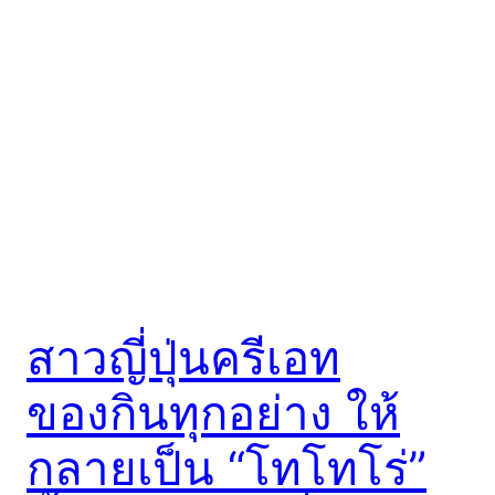
สาวญี่ปุ่นครีเอท
ของกินทุกอย่าง ให้
กลายเป็น “โทโทโร่”