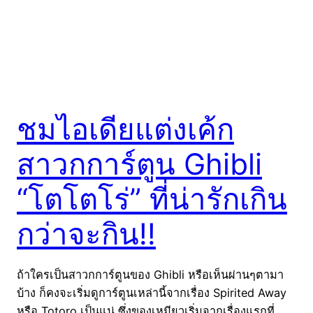
ชมไอเดียแต่งเค้ก
สาวกการ์ตูน Ghibli
“โตโตโร่” ที่น่ารักเกิน
กว่าจะกิน!!
ถ้าใครเป็นสาวกการ์ตูนของ Ghibli หรือเห็นผ่านๆตามา
บ้าง ก็คงจะเริ่มดูการ์ตูนเหล่านี้จากเรื่อง Spirited Away
หรือ Totoro เป็นแน่ ซึ่งของเหมียวเริ่มจากเรื่องแรกที่