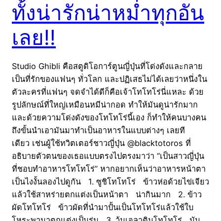
ทั้งน่ารักน่าหม่ำทุกอัน
เลย!!
Studio Ghibli คือสตูดิโอการ์ตูนญี่ปุ่นที่โด่งดังและกลาย
เป็นที่รักของแฟนๆ ทั่วโลก และปฏิเสธไม่ได้เลยว่าหนึ่งใน
ตัวละครที่แฟนๆ จดจำได้ดีก็คือเจ้าโทโทโร่นี่แหละ ด้วย
รูปลักษณ์ที่ใหญ่เหมือนหมีน่ากอด ทำให้มันดูน่ารักมาก
และด้วยความโด่งดังของโทโทโร่นี้เอง ก็ทำให้คนบางคน
ถึงขั้นนำเอามันมาทำเป็นอาหารในแบบต่างๆ เลยที
เดียว เช่นผู้ใช้ทวิตเตอร์ชาวญี่ปุ่น @blacktotoros ที่
อธิบายตัวตนของเธอแบบตรงไปตรงมาว่า “เป็นสาวญี่ปุ่น
ที่ชอบทำอาหารโทโทโร่” หากอยากเห็นว่าอาหารหน้าตา
เป็นไงงั้นลองไปดูกัน 1. ซูชิโทโทโร่ ข้าวห่อด้วยไข่เจียว
แล้วใช้สาหร่ายตกแต่งเป็นหน้าตา น่ากินมาก 2. ข้าว
ผัดโทโทโร่ ข้าวผัดที่นำมาปั้นเป็นโทโทโร่แล้วใช้ใบ
โหระพามาตกแต่งเป็นร่ม 3. วุ้นเจลาตินโทโทโร่ มัน