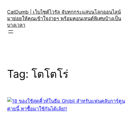
Skip
to
CatDumb | เว็บไซต์ไวรัล จับทุกกระแสบนโลกออนไลน์
มาย่อยให้คุณเข้าใจง่ายๆ พร้อมคอนเทนต์พิเศษบ้างเป็น
content
บางเวลา
Tag:
โตโตโร่