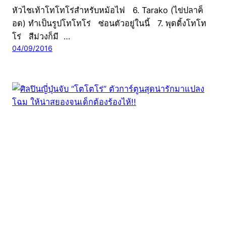
หัวไชเท้าโทโทโร่สำหรับหม้อไฟ 6. Tarako (ไข่ปลาค็
อด) ทำเป็นรูปโทโทโร่ ซ่อนตัวอยู่ในนี้ 7. พุดดิ้งโทโท
โร่ สีม่วงก็มี …
04/09/2016