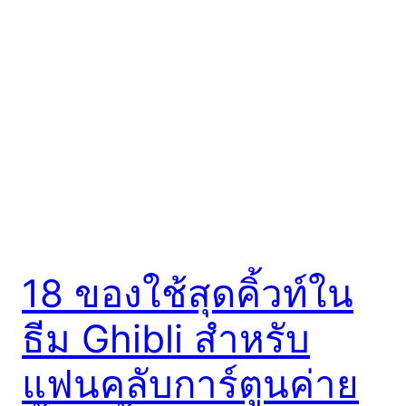
18 ของใช้สุดคิ้วท์ใน
ธีม Ghibli สำหรับ
แฟนคลับการ์ตูนค่าย