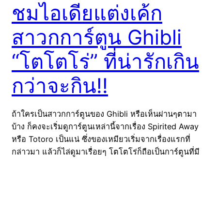
ชมไอเดียแต่งเค้ก
สาวกการ์ตูน Ghibli
“โตโตโร่” ที่น่ารักเกิน
กว่าจะกิน!!
ถ้าใครเป็นสาวกการ์ตูนของ Ghibli หรือเห็นผ่านๆตามา
บ้าง ก็คงจะเริ่มดูการ์ตูนเหล่านี้จากเรื่อง Spirited Away
หรือ Totoro เป็นแน่ ซึ่งของเหมียวเริ่มจากเรื่องแรกที่
กล่าวมา แล้วก็ไล่ดูมาเรื่อยๆ โตโตโร่ก็ถือเป็นการ์ตูนที่มี
เอกลักษณ์และน่าจดจำเป็นอย่างยิ่ง ด้วยคาแรกเตอร์ที่น่า
รักของโตโตโร่และน้องๆ รวมทั้งแมวรถบัส ทำให้หลาย
คนสามารถจดจำเรื่องนี้ได้อย่างแม่นยำ และมีสินค้าเกี่ยว
กับโตโตโร่ออกมามากมาย ภายในการ์ตูนเรื่องนี้จะทำให้
เราหวนนึกไปถึงวัยเด็ก วัยที่ไร้เดียงสา แต่วันนี้เหมียวจะ