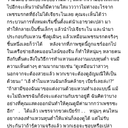
ไปอีกจะเห็นว่ามันก็มีความใสแวววาวไม่ต่างอะไรจาก
เพชรมรกตที่ยังไม่ได้เจียระไนเลย คุณจะเห็นได้ว่า
กระบวนการทั้งหมดเริ่มขึ้นตั้งแต่นำเอาขวดเปล่า มา
ทำให้กลายเป็นชิ้นเล็กๆ แล้วนำไปเจียระไน และนำมา
ประกอบกับแหวน ซึ่งดูเผินๆ แล้วเหมือนเพชรมรกตจริงๆ
ชิ้นหนึ่งเลยก็ว่าได้ หลังจากที่ภาพชุดนี้ถูกแชร์ออกไป
ในเครือข่ายสังคมออนไลน์ของจีน ก็ทำให้หนุ่มๆ หลายคน
ถึงกับตื่นตะลึงในวิธีการทำแหวนแต่งงานแบบทุนต่ำ จนมี
ความเห็นต่างๆ ตามมากมายเช่น “ดูเหมือนว่าสาวๆ
นอกจากจะต้องสวยแล้ว พวกเขาจะต้องดูอัญมณีให้เป็น
ด้วยนะ” “เฮ้ ทำไมแหวนฉันกลิ่นคล้ายๆ เบียร์เลยล่ะ!?”
“ถ้าสามีของฉันมาขอแต่งงานด้วยแหวนทำเองแบบนี้ แม้
จะไม่มีเพชรฉันก็ยังจะแต่งงานกับเขาอยู่ดี ฉันคิดว่าบาง
อย่างที่คุณแสดงออกมันทำให้คุณดูมีค่ามากกว่าเพชรซะ
อีก” . ได้แล้ว เพชรจากขวดเบียร์!! . . หนุ่มๆ คนไหน
อยากลองทำแหวนทุนต่ำให้แฟนก็ลองดูได้ แต่ไม่รับ
ประกันว่าถ้ารู้ความจริงแล้ว พวกเธอจะชอบหรือเปล่า