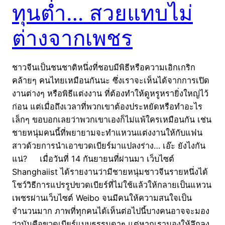
ทุนต่ำ… สวยแทบไม่
ต่างจากเพชร
ชาวจีนเป็นชนชาติหนึ่งที่ชอบมีพิธีหรือความเอิกเกริก
คล้ายๆ คนไทยเหมือนกันนะ ซึ่งเราจะเห็นได้จากการเปิด
งานต่างๆ หรือพิธีแต่งงาน ที่ต้องทำให้ดูหรูหรายิ่งใหญ่ไว้
ก่อน แต่เมื่อถึงเวลาที่พวกเขาต้องประหยัดหรือทำอะไร
เล็กๆ ขอบอกเลยว่าพวกเขาเองก็ไม่แพ้ใครเหมือนกัน เช่น
ชายหนุ่มคนนี้ที่พยายามจะทำแหวนแต่งงานให้กับแฟน
สาวด้วยการนำเอาขวดเบียร์มาแปลงร่าง… เอ๊ะ ยังไงกัน
แน่? เมื่อวันที่ 14 กันยายนที่ผ่านมา เว็บไซต์
Shanghaiist ได้รายงานว่ามีชายหนุ่มชาวจีนรายหนึ่งได้
โชว์วิธีการแปรรูปขวดเบียร์ที่ไม่ใช้แล้วให้กลายเป็นแหวน
เพชรผ่านเว็บไซต์ Weibo จนมีคนให้ความสนใจเป็น
จำนวนมาก ภาพที่ทุกคนได้เห็นต่อไปนี้บางคนอาจจะมอง
ว่ามันคือขวดเบียร์แบบธรรมดาๆ แต่หากเรามองให้ลึกลง